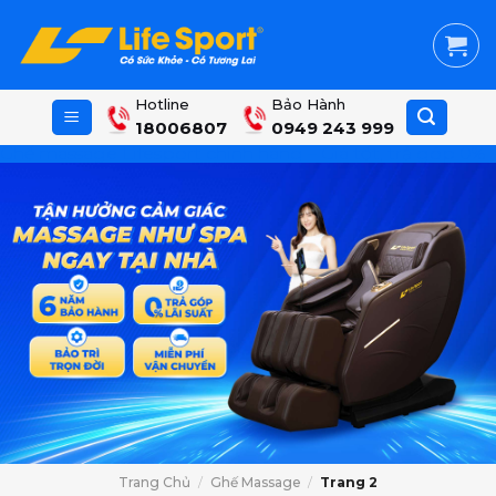
Skip
to
content
Hotline
Bảo Hành
18006807
0949 243 999
Ghế massage Lifesport chính hãng – Giá tốt, trả góp 0%
Trang Chủ
/
Ghế Massage
/
Trang 2