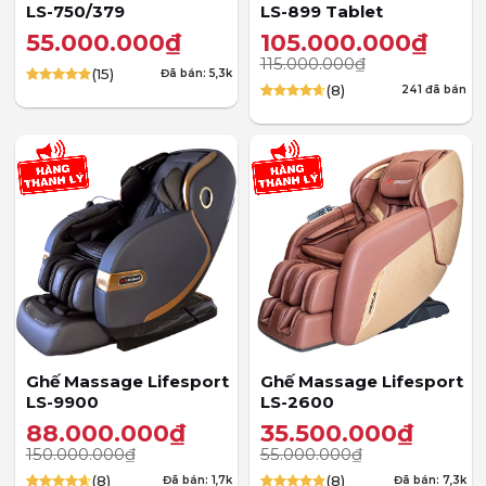
LS-750/379
LS-899 Tablet
55.000.000
₫
105.000.000
₫
115.000.000
₫
(15)
Đã bán: 5,3k
(8)
241
đã bán
4.87
15
trên 5
dựa trên
4.63
8
trên
đánh giá
5 dựa trên
đánh giá
Ghế Massage Lifesport
Ghế Massage Lifesport
LS-9900
LS-2600
88.000.000
₫
35.500.000
₫
150.000.000
₫
55.000.000
₫
(8)
(8)
Đã bán: 1,7k
Đã bán: 7,3k