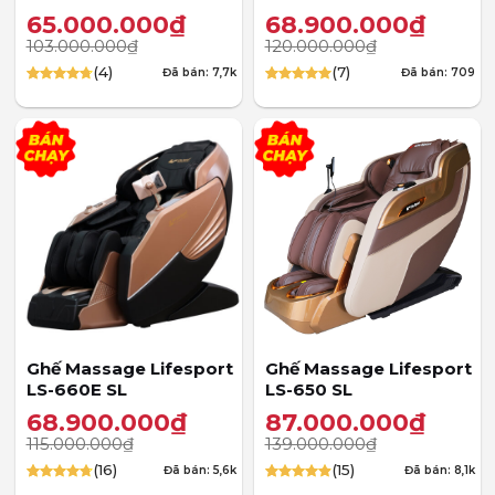
65.000.000
₫
68.900.000
₫
103.000.000
₫
120.000.000
₫
(4)
(7)
Đã bán: 7,7k
Đã bán: 709
4.75
4
trên 5
5.00
7
trên 5
dựa trên
dựa trên
đánh giá
đánh giá
Ghế Massage Lifesport
Ghế Massage Lifesport
LS-660E SL
LS-650 SL
68.900.000
₫
87.000.000
₫
115.000.000
₫
139.000.000
₫
(16)
(15)
Đã bán: 5,6k
Đã bán: 8,1k
4.75
16
trên 5
4.87
15
trên 5