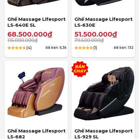
Ghế Massage Lifesport
Ghế Massage Lifesport
LS-640E SL
LS-630E
68.500.000
₫
51.500.000
₫
115.000.000
₫
79.500.000
₫
(4)
(1)
Đã bán: 6,3k
Đã bán: 132
4.75
4
trên 5
5.00
1
trên 5
dựa trên
dựa trên
đánh giá
đánh giá
Ghế Massage Lifesport
Ghế Massage Lifesport
LS-682
LS-929 SL