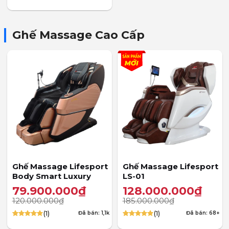
4.67
21
trên
5 dựa trên
đánh giá
Ghế Massage Cao Cấp
Ghế Massage Lifesport
Ghế Massage Lifesport
Body Smart Luxury
LS-01
79.900.000
₫
128.000.000
₫
120.000.000
₫
185.000.000
₫
(1)
(1)
Đã bán: 1,1k
Đã bán: 68+
5.00
1
trên 5
5.00
1
trên 5
dựa trên
dựa trên