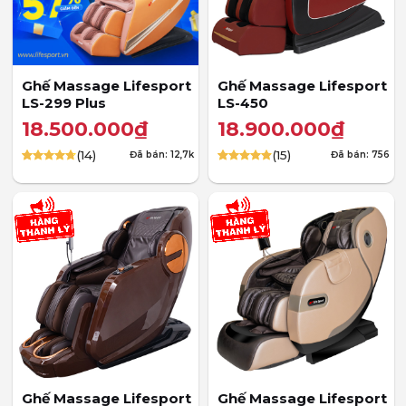
Ghế Massage Lifesport
Ghế Massage Lifesport
LS-299 Plus
LS-450
18.500.000
₫
18.900.000
₫
(14)
(15)
Đã bán: 12,7k
Đã bán: 756
4.71
14
trên 5
4.87
15
trên 5
dựa trên
dựa trên
đánh giá
đánh giá
Ghế Massage Lifesport
Ghế Massage Lifesport