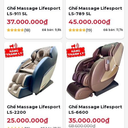
Ghế Massage Lifesport
Ghế Massage Lifesport
LS-911 SL
LS-789 SL
37.000.000
₫
45.000.000
₫
(18)
(19)
Đã bán: 9,8k
Đã bán: 11,7k
4.83
18
trên 5
4.84
19
trên 5
dựa trên
dựa trên
đánh giá
đánh giá
Ghế Massage Lifesport
Ghế Massage Lifesport
LS-2200
LS-6600
25.000.000
₫
35.000.000
₫
68.600.000
₫