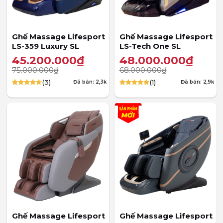
Ghế Massage Lifesport
Ghế Massage Lifesport
LS-359 Luxury SL
LS-Tech One SL
45.200.000
₫
48.000.000
₫
75.000.000
₫
68.000.000
₫
(3)
(1)
Đã bán: 2,3k
Đã bán: 2,9k
4.67
3
trên
5.00
1
trên 5
5 dựa trên
dựa trên
đánh giá
đánh giá
Ghế Massage Lifesport
Ghế Massage Lifesport