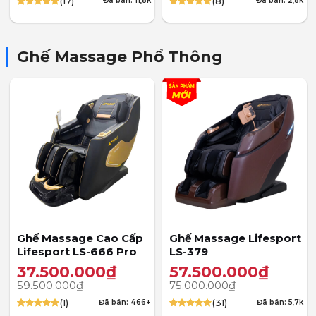
(17)
(8)
Đã bán: 11,8k
Đã bán: 2,8k
4.88
17
trên 5
4.88
8
trên 5
dựa trên
dựa trên
đánh giá
đánh giá
Ghế Massage Phổ Thông
Ghế Massage Cao Cấp
Ghế Massage Lifesport
Lifesport LS-666 Pro
LS-379
37.500.000
₫
57.500.000
₫
59.500.000
₫
75.000.000
₫
(1)
(31)
Đã bán: 466+
Đã bán: 5,7k
5.00
1
trên 5
4.97
31
trên 5