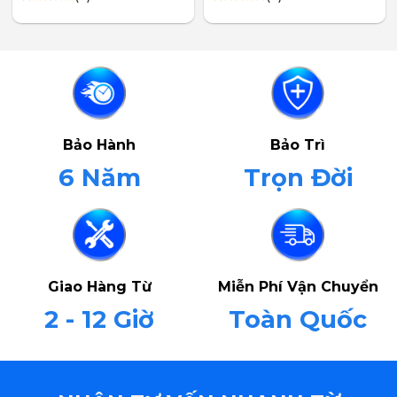
4.63
8
trên
4.88
8
trên 5
5 dựa trên
dựa trên
đánh giá
đánh giá
Bảo Hành
Bảo Trì
6 Năm
Trọn Đời
Giao Hàng Từ
Miễn Phí Vận Chuyển
2 - 12 Giờ
Toàn Quốc