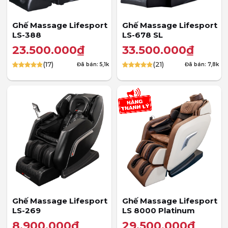
Ghế Massage Lifesport
Ghế Massage Lifesport
LS-388
LS-678 SL
23.500.000
₫
33.500.000
₫
(17)
(21)
Đã bán: 5,1k
Đã bán: 7,8k
4.82
17
trên 5
4.95
21
trên 5
dựa trên
dựa trên
đánh giá
đánh giá
Ghế Massage Lifesport
Ghế Massage Lifesport
LS-269
LS 8000 Platinum
8.900.000
₫
29.500.000
₫