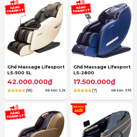
Ghế Massage Lifesport
Ghế Massage Lifesport
LS-500 SL
LS-2800
42.000.000
₫
17.500.000
₫
(18)
(7)
Đã bán: 5,2k
Đã bán: 936
4.61
18
trên
4.86
7
trên 5
5 dựa trên
dựa trên
đánh giá
đánh giá