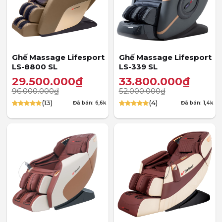
Ghế Massage Lifesport
Ghế Massage Lifesport
LS-8800 SL
LS-339 SL
29.500.000
₫
33.800.000
₫
96.000.000
₫
52.000.000
₫
(13)
(4)
Đã bán: 6,6k
Đã bán: 1,4k
4.85
13
trên 5
5.00
4
trên 5
dựa trên
dựa trên
đánh giá
đánh giá