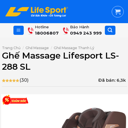
Skip
to
content
Hotline
Bảo Hành
18006807
0949 243 999
Trang Chủ
/
Ghế Massage
/
Ghế Massage Thanh Lý
Ghế Massage Lifesport LS-
288 SL
Đã bán: 6,3k
(30)
4.93
30
trên 5
dựa trên
đánh giá