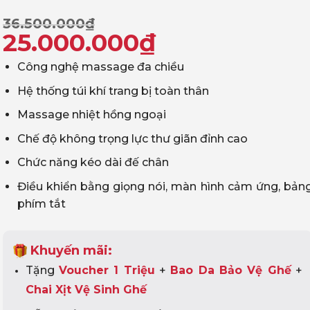
Giá
Giá
36.500.000
₫
25.000.000
₫
gốc
hiện
Công nghệ massage đa chiều
là:
tại
Hệ thống túi khí trang bị toàn thân
36.500.000₫.
là:
Massage nhiệt hồng ngoại
25.000.000₫.
Chế độ không trọng lực thư giãn đỉnh cao
Chức năng kéo dài đế chân
Điều khiển bằng giọng nói, màn hình cảm ứng, bản
phím tắt
Khuyến mãi:
Tặng
Voucher 1 Triệu
+
Bao Da Bảo Vệ Ghế
+
Chai Xịt Vệ Sinh Ghế