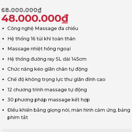
Giá
Giá
68.000.000
₫
48.000.000
₫
gốc
hiện
Công nghệ Massage đa chiều
là:
tại
Hệ thống 16 túi khí toàn thân
68.000.000₫.
là:
Massage nhiệt hồng ngoại
48.000.000₫.
Hệ thống đường ray SL dài 145cm
Chức năng kéo giãn chân tự động
Chế độ không trọng lực thư giãn đỉnh cao
12 chương trình massage tự động
30 phương pháp massage kết hợp
Điều khiển bằng giọng nói, màn hình cảm ứng, bảng
phím tắt