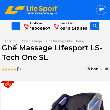
Skip
to
content
Hotline
Bảo Hành
18006807
0949 243 999
Trang Chủ
/
Ghế Massage
/
Ghế Massage Phổ Thông
Ghế Massage Lifesport LS-
Tech One SL
Đã bán: 2,9k
(1)
5.00
1
trên 5
dựa trên
đánh giá