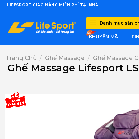
Skip
LIFESPORT GIAO HÀNG MIỄN PHÍ TẠI NHÀ
to
content
Danh mục sản 
KHUYẾN MÃI
TI
Trang Chủ
/
Ghế Massage
/
Ghế Massage C
Ghế Massage Lifesport L