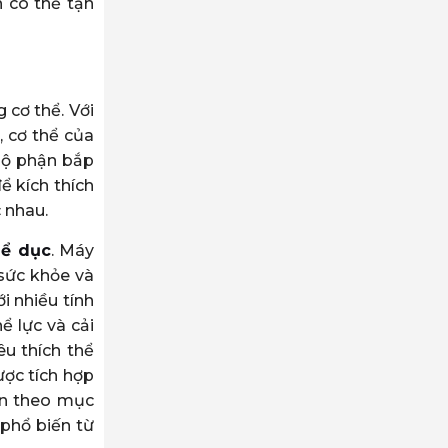
 có thể tận
cơ thể. Với
, cơ thể của
 bộ phận bắp
ể kích thích
 nhau.
hể dục
. Máy
sức khỏe và
i nhiều tính
ể lực và cải
u thích thể
ược tích hợp
yện theo mục
phổ biến từ