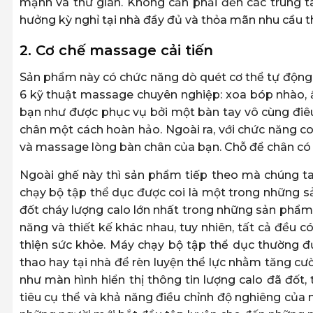
mạnh và thư giãn. Không cần phải đến các trung t
hưởng kỳ nghỉ tại nhà đầy đủ và thỏa mãn nhu cầu t
2. Cơ chế massage cải tiến
Sản phẩm này có chức năng dò quét cơ thể tự động,
6 kỹ thuật massage chuyên nghiệp: xoa bóp nhào, ấn 
bạn như được phục vụ bởi một bàn tay vô cùng điêu
chân một cách hoàn hảo. Ngoài ra, với chức năng con
và massage lòng bàn chân của bạn. Chỗ để chân có 
Ngoài ghế này thì sản phẩm tiếp theo mà chúng ta s
chạy bộ tập thể dục được coi là một trong những s
đốt cháy lượng calo lớn nhất trong những sản phẩm 
năng và thiết kế khác nhau, tuy nhiên, tất cả đều c
thiện sức khỏe. Máy chạy bộ tập thể dục thường đ
thao hay tại nhà để rèn luyện thể lực nhằm tăng cườ
như màn hình hiển thị thông tin lượng calo đã đốt, 
tiêu cụ thể và khả năng điều chỉnh độ nghiêng của