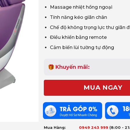
80.000.000₫.
Massage nhiệt hồng ngoại
Tính năng kéo giãn chân
Chế độ không trọng lực thư giãn đ
Điều khiển bằng remote
Cảm biến lùi tường tự động
Khuyến mãi:
MUA NGAY
Mua Hàng:
0949 243 999
(8:00 - 21