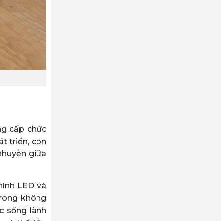
ng cấp chức
t triển, con
nhuyễn giữa
hình LED và
trong không
c sống lành