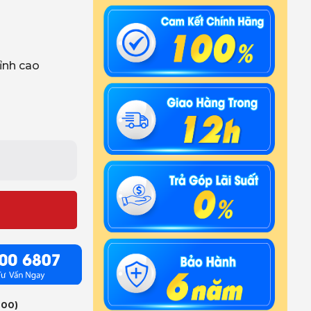
ỉnh cao
:00)