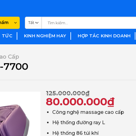
Tìm
phẩm
kiếm:
N TỨC
KINH NGHIỆM HAY
HỢP TÁC KINH DOANH
ao Cấp
S-7700
Giá
Giá
125.000.000
₫
80.000.000
₫
gốc
hiện
Công nghệ massage cao cấp
là:
tại
Hệ thống đường ray L
125.000.000₫.
là:
Hệ thống 86 túi khí