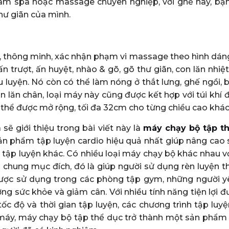
âm spa hoặc massage chuyên nghiệp, với ghế này, bạn
hư giãn của mình.
 thông minh, xác nhận phạm vi massage theo hình dáng 
trượt, ấn huyệt, nhào & gõ, gõ thư giãn, con lăn nhiệt
 luyện. Nó còn có thể làm nóng ở thắt lưng, ghế ngồi,
 lăn chân, loại máy này cũng được kết hợp với túi khí đ
thể được mở rộng, tối đa 32cm cho từng chiều cao khác
ẽ giới thiệu trong bài viết này là
máy chạy bộ tập t
ản phẩm tập luyện cardio hiệu quả nhất giúp nâng cao 
tập luyện khác. Có nhiều loại máy chạy bộ khác nhau vớ
ó chung mục đích, đó là giúp người sử dụng rèn luyện th
ược sử dụng trong các phòng tập gym, những người yê
ng sức khỏe và giảm cân. Với nhiều tính năng tiện lợi đ
tốc độ và thời gian tập luyện, các chương trình tập lu
 máy, máy chạy bộ tập thể dục trở thành một sản phẩm 