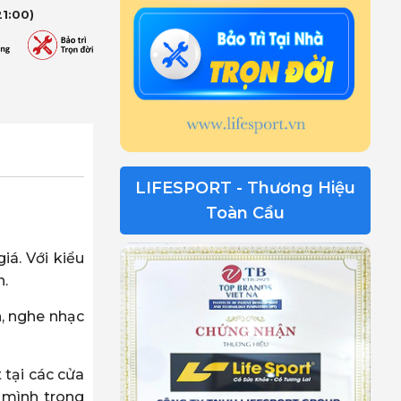
21:00)
LIFESPORT - Thương Hiệu
Toàn Cầu
á. Với kiểu
n.
n, nghe nhạc
 tại các cửa
 mình trong