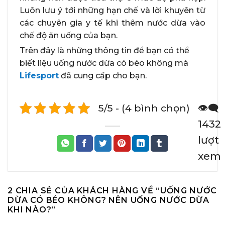
Luôn lưu ý tới những hạn chế và lời khuyên từ
các chuyên gia y tế khi thêm nước dừa vào
chế độ ăn uống của bạn.
Trên đây là những thông tin để bạn có thể
biết liệu uống nước dừa có béo không mà
Lifesport
đã cung cấp cho bạn.
5/5 - (4 bình chọn)
👁️‍🗨️
1432
lượt
xem
2 CHIA SẺ CỦA KHÁCH HÀNG VỀ “
UỐNG NƯỚC
DỪA CÓ BÉO KHÔNG? NÊN UỐNG NƯỚC DỪA
KHI NÀO?
”