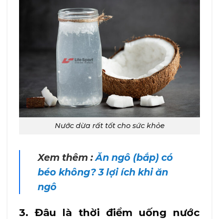
Nước dừa rất tốt cho sức khỏe
Xem thêm :
Ăn ngô (bắp) có
béo không? 3 lợi ích khi ăn
ngô
3. Đâu là thời điểm uống nước