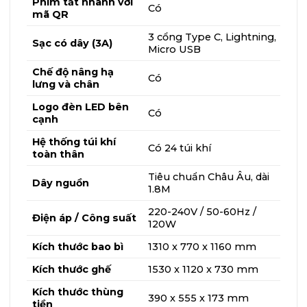
Phím tắt nhanh với
Có
mã QR
3 cổng Type C, Lightning,
Sạc có dây (3A)
Micro USB
Chế độ nâng hạ
Có
lưng và chân
Logo đèn LED bên
Có
cạnh
Hệ thống túi khí
Có 24 túi khí
toàn thân
Tiêu chuẩn Châu Âu, dài
Dây nguồn
1.8M
220-240V / 50-60Hz /
Điện áp / Công suất
120W
Kích thước bao bì
1310 x 770 x 1160 mm
Kích thước ghế
1530 x 1120 x 730 mm
Kích thước thùng
390 x 555 x 173 mm
tiền