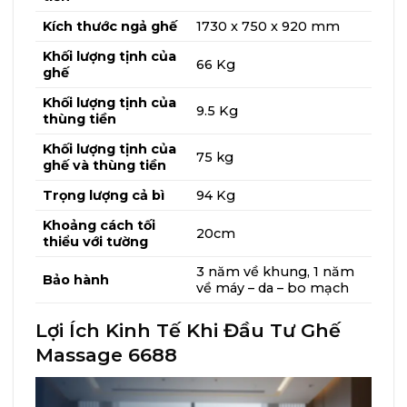
Kích thước ngả ghế
1730 x 750 x 920 mm
Khối lượng tịnh của
66 Kg
ghế
Khối lượng tịnh của
9.5 Kg
thùng tiền
Khối lượng tịnh của
75 kg
ghế và thùng tiền
Trọng lượng cả bì
94 Kg
Khoảng cách tối
20cm
thiểu với tường
3 năm về khung, 1 năm
Bảo hành
về máy – da – bo mạch
Lợi Ích Kinh Tế Khi Đầu Tư Ghế
Massage 6688