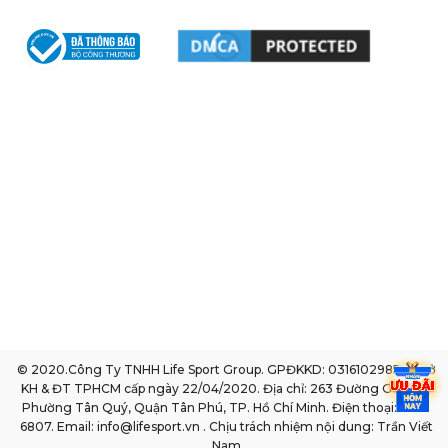
© 2020.Công Ty TNHH Life Sport Group. GPĐKKD: 0316102985 do sở
KH & ĐT TPHCM cấp ngày 22/04/2020. Địa chỉ: 263 Đường Gò Dầu,
Phường Tân Quý, Quận Tân Phú, TP. Hồ Chí Minh. Điện thoại: 1800
6807. Email: info@lifesport.vn . Chịu trách nhiệm nội dung: Trần Viết
Nam