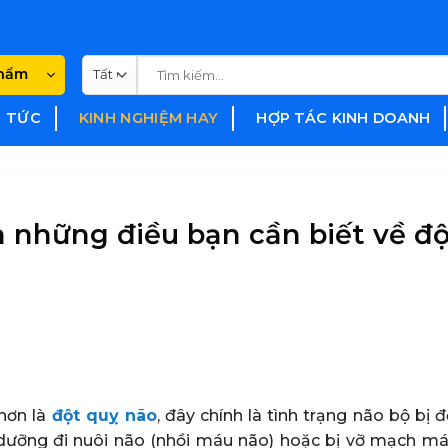
Tìm
phẩm
kiếm:
N TỨC
KINH NGHIỆM HAY
HỢP TÁC KINH DOANH
 những điều bạn cần biết về đ
hơn là
đột quỵ não
, đây chính là tình trạng não bộ bị 
dưỡng đi nuôi não (nhồi máu não) hoặc bị vỡ mạch má