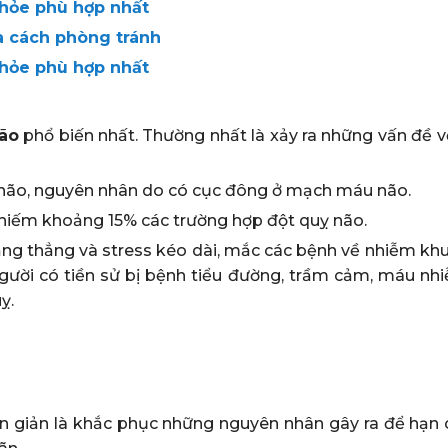
khỏe phù hợp nhất
à cách phòng tránh
khỏe phù hợp nhất
ão
phổ biến nhất. Thường nhất là xảy ra những vấn đề 
n não, nguyên nhân do có cục đông ở mạch máu não.
chiếm khoảng 15% các trường hợp đột quỵ não.
căng thẳng và stress kéo dài, mắc các bệnh về nhiễm kh
người có tiền sử bị bệnh tiểu đường, trầm cảm, máu nh
ỵ.
 giản là khắc phục những nguyên nhân gây ra để hạn 