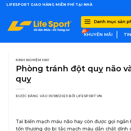
Skip
LIFESPORT GIAO HÀNG MIỄN PHÍ TẠI NHÀ
to
content
Danh mục sản 
KHUYẾN MÃI
TI
KINH NGHIỆM HAY
Phòng tránh đột quỵ não và
quỵ
ĐƯỢC ĐĂNG VÀO
01/08/2023
BỞI
LIFESPORT.VN
Tai biến mạch máu não hay còn được gọi ngắn 
tổn thương do bị tắc mạch máu dẫn chất dinh 