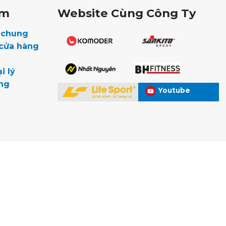
êm
Website Cùng Công Ty
u chung
 cửa hàng
i lý
ng
Youtube