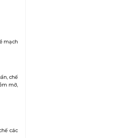
về mạch
uẩn, chế
iễm mỡ,
chế các