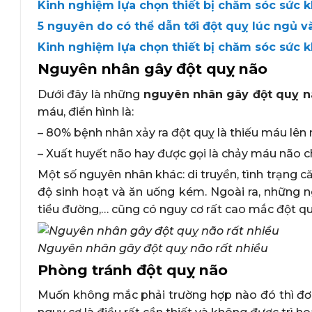
Kinh nghiệm lựa chọn thiết bị chăm sóc sức 
5 nguyên do có thể dẫn tới đột quỵ lúc ngủ v
Kinh nghiệm lựa chọn thiết bị chăm sóc sức 
Nguyên nhân gây đột quỵ não
Dưới đây là những
nguyên nhân gây đột quỵ n
máu, điển hình là:
– 80% bệnh nhân xảy ra đột quỵ là thiếu máu lê
– Xuất huyết não hay được gọi là chảy máu não 
Một số nguyên nhân khác: di truyền, tình trạng 
độ sinh hoạt và ăn uống kém. Ngoài ra, những 
tiểu đường,… cũng có nguy cơ rất cao mắc đột qu
Nguyên nhân gây đột quỵ não rất nhiều
Phòng tránh đột quỵ não
Muốn không mắc phải trường hợp nào đó thì đơn