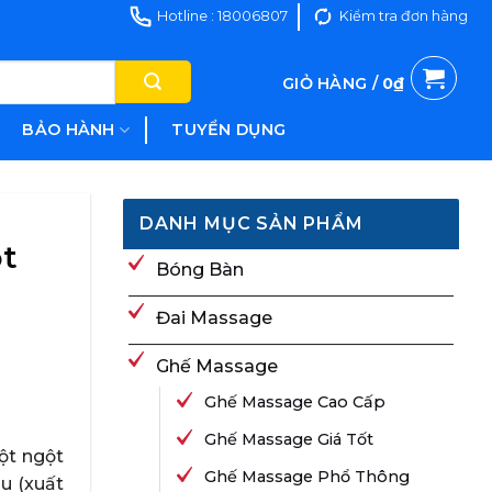
Hotline : 18006807
Kiểm tra đơn hàng
GIỎ HÀNG /
0
₫
BẢO HÀNH
TUYỂN DỤNG
DANH MỤC SẢN PHẨM
ột
Bóng Bàn
Đai Massage
Ghế Massage
Ghế Massage Cao Cấp
Ghế Massage Giá Tốt
đột ngột
Ghế Massage Phổ Thông
u (xuất