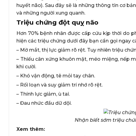
huyết não). Sau đây sẽ là những thông tin cơ bản
và những người xung quanh.
Triệu chứng đột quỵ não
Hơn 70% bệnh nhân được cấp cứu kịp thời do p
hiện các triệu chứng dưới đây bạn cần gọi ngay c
– Mờ mắt, thị lực giảm rõ rệt. Tuy nhiên triệu ch
– Thiếu cân xứng khuôn mặt, méo miệng, nếp mũi
khi cười.
– Khó vận động, tê mỏi tay chân.
– Rối loạn và suy giảm trí nhớ rõ rệt.
– Thính lực giảm, ù tai.
– Đau nhức đầu dữ dội.
Nhận biết sớm triệu chứ
Xem thêm: