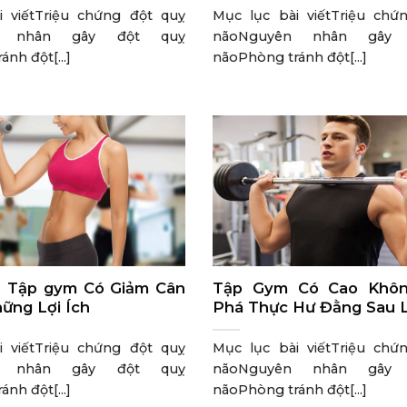
i viếtTriệu chứng đột quỵ
Mục lục bài viếtTriệu chứ
n nhân gây đột quỵ
nãoNguyên nhân gây
nh đột[...]
nãoPhòng tránh đột[...]
p] Tập gym Có Giảm Cân
Tập Gym Có Cao Khô
ững Lợi Ích
Phá Thực Hư Đằng Sau 
i viếtTriệu chứng đột quỵ
Mục lục bài viếtTriệu chứ
n nhân gây đột quỵ
nãoNguyên nhân gây
nh đột[...]
nãoPhòng tránh đột[...]