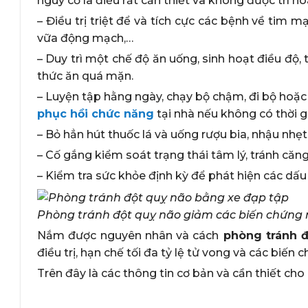
nguy cơ là điều rất cần thiết và không được trì ho
– Điều trị triệt để và tích cực các bệnh về tim 
vữa động mạch,…
– Duy trì một chế độ ăn uống, sinh hoạt điều độ
thức ăn quá mặn.
– Luyện tập hằng ngày, chạy bộ chậm, đi bộ hoặc
phục hồi chức năng
tại nhà nếu không có thời g
– Bỏ hẳn hút thuốc lá và uống rượu bia, nhậu nhẹ
– Cố gắng kiểm soát trạng thái tâm lý, tránh căng
– Kiểm tra sức khỏe định kỳ để phát hiện các dấu
Phòng tránh đột quỵ não giảm các biến chứng
Nắm được nguyên nhân và cách
phòng tránh đ
điều trị, hạn chế tối đa tỷ lệ tử vong và các biến
Trên đây là các thông tin cơ bản và cần thiết ch