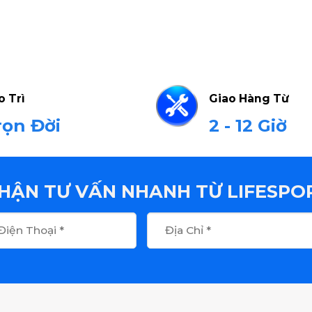
o Trì
Giao Hàng Từ
rọn Đời
2 - 12 Giờ
HẬN TƯ VẤN NHANH TỪ LIFESPO