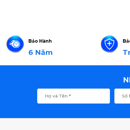
Bảo Hành
Bả
6 Năm
T
N