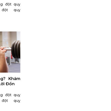
ng đột quỵ
 đột quỵ
ng? Khám
Lời Đồn
ng đột quỵ
 đột quỵ