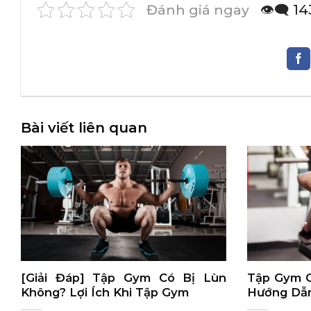
Đánh giá ngay
👁️‍🗨️ 
Bài viết liên quan
[Giải Đáp] Tập Gym Có Bị Lùn
Tập Gym C
Không? Lợi Ích Khi Tập Gym
Hướng Dẫn