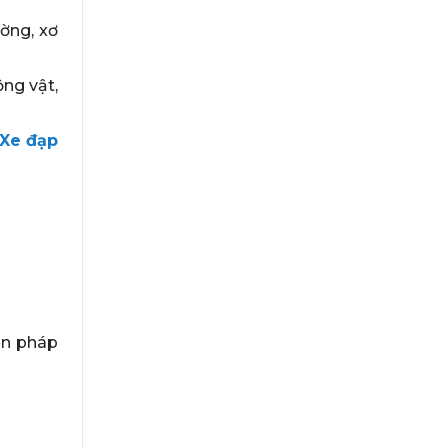
ường, xơ
ộng vật,
Xe đạp
ện pháp