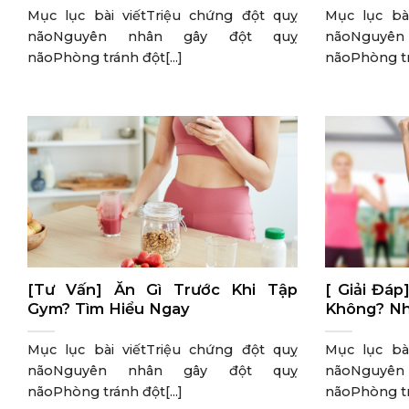
Mục lục bài viếtTriệu chứng đột quỵ
Mục lục bà
nãoNguyên nhân gây đột quỵ
nãoNguyê
nãoPhòng tránh đột[...]
nãoPhòng trá
[Tư Vấn] Ăn Gì Trước Khi Tập
[ Giải Đá
Gym? Tìm Hiểu Ngay
Không? Nh
Mục lục bài viếtTriệu chứng đột quỵ
Mục lục bà
nãoNguyên nhân gây đột quỵ
nãoNguyê
nãoPhòng tránh đột[...]
nãoPhòng trá