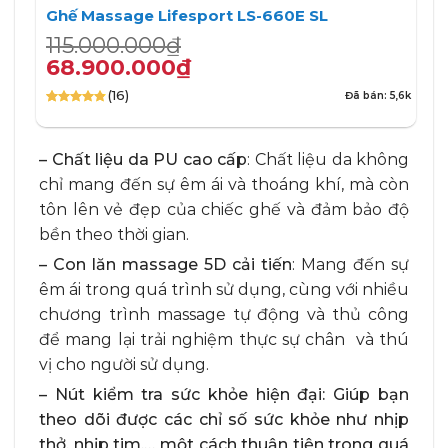
Ghế Massage Lifesport LS-660E SL
Giá
Giá
115.000.000
₫
gốc
hiện
68.900.000
₫
là:
tại
(16)
Đã bán: 5,6k
115.000.000₫.
là:
4.75
16
trên 5
68.900.000₫.
dựa trên
đánh giá
– Chất liệu da PU cao cấp
: Chất liệu da không
chỉ mang đến sự êm ái và thoáng khí, mà còn
tôn lên vẻ đẹp của chiếc ghế và đảm bảo độ
bền theo thời gian.
– Con lăn massage 5D cải tiến
: Mang đến sự
êm ái trong quá trình sử dụng, cùng với nhiều
chương trình massage tự động và thủ công
để mang lại trải nghiệm thực sự chân và thú
vị cho người sử dụng.
– Nút kiểm tra sức khỏe hiện đại: Giúp bạn
theo dõi được các chỉ số sức khỏe như nhịp
thở, nhịp tim,… một cách thuận tiện trong quá