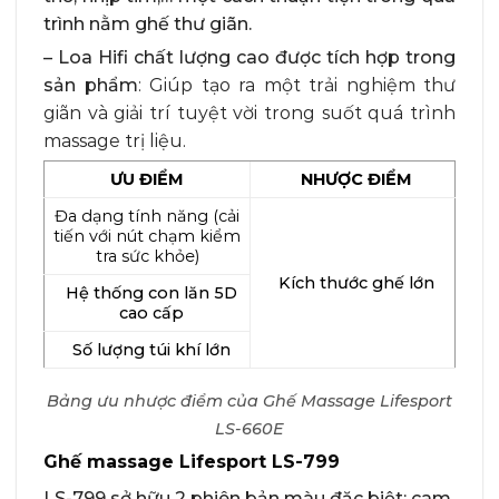
trình nằm ghế thư giãn.
– Loa Hifi chất lượng cao được tích hợp trong
sản phẩm
: Giúp tạo ra một trải nghiệm thư
giãn và giải trí tuyệt vời trong suốt quá trình
massage trị liệu.
ƯU ĐIỂM
NHƯỢC ĐIỂM
Đa dạng tính năng (cải
tiến với nút chạm kiểm
tra sức khỏe)
Kích thước ghế lớn
Hệ thống con lăn 5D
cao cấp
Số lượng túi khí lớn
Bảng ưu nhược điểm của Ghế Massage Lifesport
LS-660E
Ghế massage Lifesport LS-799
LS-799 sở hữu 2 phiên bản màu đặc biệt: cam