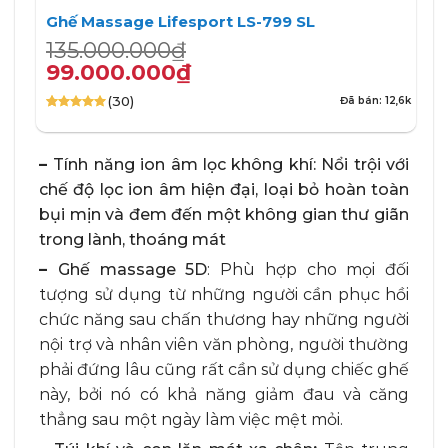
Ghế Massage Lifesport LS-799 SL
Giá
Giá
135.000.000
₫
gốc
hiện
99.000.000
₫
là:
tại
(30)
Đã bán: 12,6k
135.000.000₫.
là:
4.90
30
trên 5
99.000.000₫.
dựa trên
đánh giá
–
Tính năng ion âm lọc không khí: Nổi trội với
chế độ lọc ion âm hiện đại, loại bỏ hoàn toàn
bụi mịn và đem đến một không gian thư giãn
trong lành, thoáng mát
–
Ghế massage 5D
: Phù hợp cho mọi đối
tượng sử dụng từ những người cần phục hồi
chức năng sau chấn thương hay những người
nội trợ và nhân viên văn phòng, người thường
phải đứng lâu cũng rất cần sử dụng chiếc ghế
này, bởi nó có khả năng giảm đau và căng
thẳng sau một ngày làm việc mệt mỏi.