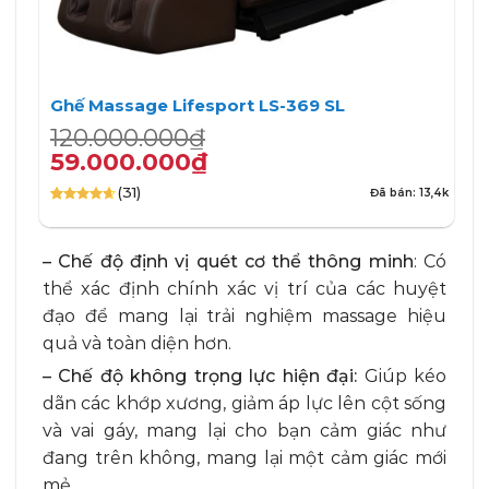
Ghế Massage Lifesport LS-369 SL
Giá
Giá
120.000.000
₫
gốc
hiện
59.000.000
₫
là:
tại
(31)
Đã bán: 13,4k
120.000.000₫.
là:
4.65
31
trên
59.000.000₫.
5 dựa trên
đánh giá
– Chế độ định vị quét cơ thể thông minh
: Có
thể xác định chính xác vị trí của các huyệt
đạo để mang lại trải nghiệm massage hiệu
quả và toàn diện hơn.
– Chế độ không trọng lực hiện đại:
Giúp kéo
dãn các khớp xương, giảm áp lực lên cột sống
và vai gáy, mang lại cho bạn cảm giác như
đang trên không, mang lại một cảm giác mới
mẻ.