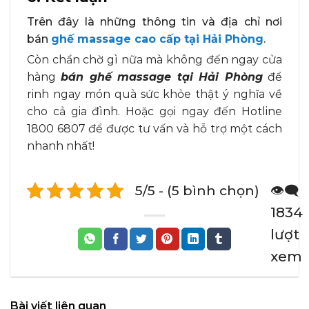
Trên đây là những thông tin và địa chỉ nơi
bán
ghế massage cao cấp tại Hải Phòng
.
Còn chần chờ gì nữa mà không đến ngay cửa
hàng
bán ghế massage tại Hải Phòng
để
rinh ngay món quà sức khỏe thật ý nghĩa về
cho cả gia đình. Hoặc gọi ngay đến Hotline
1800 6807 để được tư vấn và hỗ trợ một cách
nhanh nhất!
5/5 - (5 bình chọn)
👁️‍🗨️
1834
lượt
xem
Bài viết liên quan