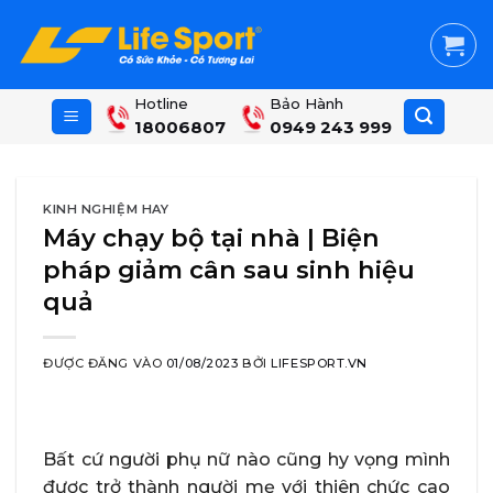
Skip
to
content
Hotline
Bảo Hành
18006807
0949 243 999
KINH NGHIỆM HAY
Máy chạy bộ tại nhà | Biện
pháp giảm cân sau sinh hiệu
quả
ĐƯỢC ĐĂNG VÀO
01/08/2023
BỞI
LIFESPORT.VN
Bất cứ người phụ nữ nào cũng hy vọng mình
được trở thành người mẹ với thiên chức cao