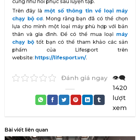
cũng như hồi phục sau luyện tập.
Trên đây là
một số thông tin về loại máy
chạy bộ cơ
. Mong rằng bạn đã có thể chọn
lựa cho mình một loại máy phù hợp với bản
thân và gia đình. Để có thể mua loại
máy
chạy bộ
tốt bạn có thể tham khảo các sản
phẩm của Lifesport trên
website:
https://lifesport.vn/
.
Đánh giá ngay
👁️‍🗨️
1420
lượt
xem
Bài viết liên quan