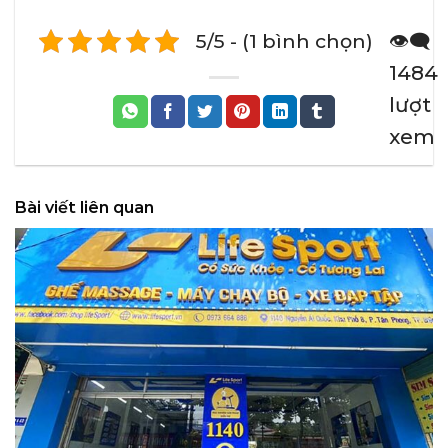
5/5 - (1 bình chọn)
👁️‍🗨️
1484
lượt
xem
Bài viết liên quan