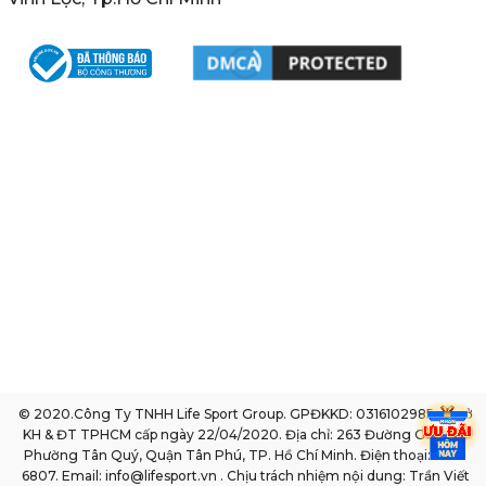
© 2020.Công Ty TNHH Life Sport Group. GPĐKKD: 0316102985 do sở
KH & ĐT TPHCM cấp ngày 22/04/2020. Địa chỉ: 263 Đường Gò Dầu,
Phường Tân Quý, Quận Tân Phú, TP. Hồ Chí Minh. Điện thoại: 1800
6807. Email: info@lifesport.vn . Chịu trách nhiệm nội dung: Trần Viết