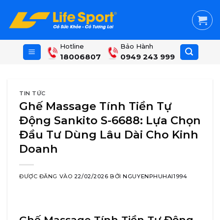
Skip
to
content
Hotline
Bảo Hành
18006807
0949 243 999
TIN TỨC
Ghế Massage Tính Tiền Tự
Động Sankito S-6688: Lựa Chọn
Đầu Tư Dùng Lâu Dài Cho Kinh
Doanh
ĐƯỢC ĐĂNG VÀO
22/02/2026
BỞI
NGUYENPHUHAI1994
Ghế Massage Tính Tiền Tự Động