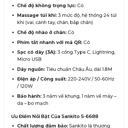
Chế độ không trọng lực:
Có
Massage túi khí:
3 mức độ, hệ thống 24 túi
khí (vai, cánh tay, chân, bắp chân)
Chế độ nhào ở chân:
Có
Phím tắt nhanh với mã QR:
Có
Sạc có dây (3A):
3 cổng Type C, Lightning,
Micro USB
Dây nguồn:
Tiêu chuẩn Châu Âu, dài 1.8M
Điện áp / Công suất:
220-240V / 50-60Hz
/ 120W
Bảo hành:
3 năm về khung, 1 năm về máy –
da – bo mạch
Ưu Điểm Nổi Bật Của Sankito S-6688
Chất lượng đảm bảo:
Sankito là thương