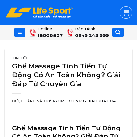
Skip
to
content
Hotline
Bảo Hành
18006807
0949 243 999
TIN TỨC
Ghế Massage Tính Tiền Tự
Động Có An Toàn Không? Giải
Đáp Từ Chuyên Gia
ĐƯỢC ĐĂNG VÀO
18/02/2026
BỞI
NGUYENPHUHAI1994
Ghế Massage Tính Tiền Tự Động
Có An Toàn Không? Giải Đáp Từ