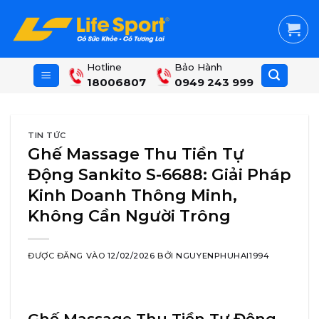
Skip
to
content
Hotline
Bảo Hành
18006807
0949 243 999
TIN TỨC
Ghế Massage Thu Tiền Tự
Động Sankito S-6688: Giải Pháp
Kinh Doanh Thông Minh,
Không Cần Người Trông
ĐƯỢC ĐĂNG VÀO
12/02/2026
BỞI
NGUYENPHUHAI1994
Ghế Massage Thu Tiền Tự Động