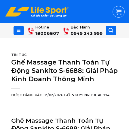
Skip
to
content
Hotline
Bảo Hành
18006807
0949 243 999
TIN TỨC
Ghế Massage Thanh Toán Tự
Động Sankito S-6688: Giải Pháp
Kinh Doanh Thông Minh
ĐƯỢC ĐĂNG VÀO
03/02/2026
BỞI
NGUYENPHUHAI1994
Ghế Massage Thanh Toán Tự
Động Sankito S-6688: Giải Pháp