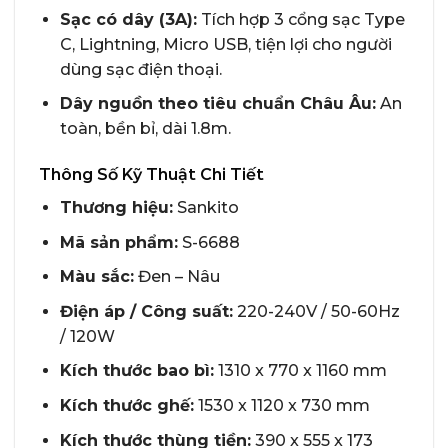
Sạc có dây (3A):
Tích hợp 3 cổng sạc Type
C, Lightning, Micro USB, tiện lợi cho người
dùng sạc điện thoại.
Dây nguồn theo tiêu chuẩn Châu Âu:
An
toàn, bền bỉ, dài 1.8m.
Thông Số Kỹ Thuật Chi Tiết
Thương hiệu:
Sankito
Mã sản phẩm:
S-6688
Màu sắc:
Đen – Nâu
Điện áp / Công suất:
220-240V / 50-60Hz
/ 120W
Kích thước bao bì:
1310 x 770 x 1160 mm
Kích thước ghế:
1530 x 1120 x 730 mm
Kích thước thùng tiền:
390 x 555 x 173