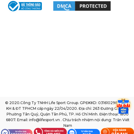
© 2020.Công Ty TNHH Life Sport Group. GPĐKKD: 0316102985 do sở
KH & ĐT TPHCM cấp ngày 22/04/2020. Địa chỉ: 263 Đường Gò Dầu,
Phường Tân Quý, Quận Tân Phú, TP. Hồ Chí Minh. Điện thoại: 1800
6807. Email: info@lifesport.vn . Chịu trách nhiệm nội dung: Trần Viết
Nam