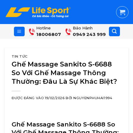
Skip
to
content
Hotline
Bảo Hành
18006807
0949 243 999
TIN TỨC
Ghế Massage Sankito S-6688
So Với Ghế Massage Thông
Thường: Đâu Là Sự Khác Biệt?
ĐƯỢC ĐĂNG VÀO
19/02/2026
BỞI
NGUYENPHUHAI1994
Ghế Massage Sankito S-6688 So
Với Ghế Massage Thông Thường: