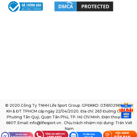
© 2020.Công Ty TNHH Life Sport Group. GPĐKKD: 0316102985 do sở
KH & ĐT TPHCM cấp ngày 22/04/2020. Địa chỉ: 263 Đường Gò Dầu,
Phường Tân Quý, Quận Tân Phú, TP. Hồ Chí Minh. Điện thoại: 1800
6807. Email: info@lifesport.vn . Chịu trách nhiệm nội dung: Trần Viết
Nam