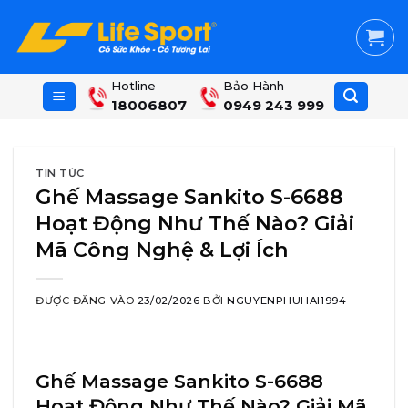
Skip
to
content
Hotline
Bảo Hành
18006807
0949 243 999
TIN TỨC
Ghế Massage Sankito S-6688
Hoạt Động Như Thế Nào? Giải
Mã Công Nghệ & Lợi Ích
ĐƯỢC ĐĂNG VÀO
23/02/2026
BỞI
NGUYENPHUHAI1994
Ghế Massage Sankito S-6688
Hoạt Động Như Thế Nào? Giải Mã