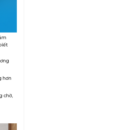
iảm
biết
ương
g hơn
g chờ,