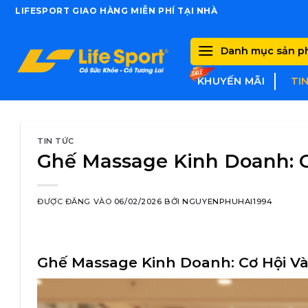
Skip
LIFESPORT GIAO HÀNG MIỄN PHÍ TẠI NHÀ
to
content
Danh mục sản 
KHUYẾN MÃI
TI
TIN TỨC
Ghế Massage Kinh Doanh: 
ĐƯỢC ĐĂNG VÀO
06/02/2026
BỞI
NGUYENPHUHAI1994
Ghế Massage Kinh Doanh: Cơ Hội V