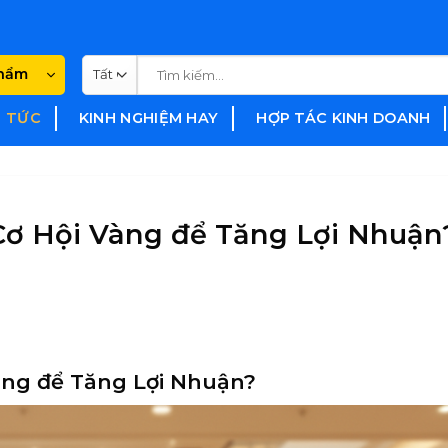
Tìm
phẩm
kiếm:
N TỨC
KINH NGHIỆM HAY
HỢP TÁC KINH DOANH
Cơ Hội Vàng để Tăng Lợi Nhuận
àng để Tăng Lợi Nhuận?