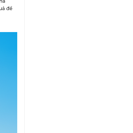
phá
quả để