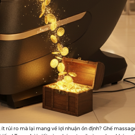
t rủi ro mà lại mang về lợi nhuận ổn định? Ghế massag