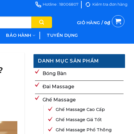
Hotline : 18006807
Kiểm tra đơn hàng
GIỎ HÀNG /
0
₫
BẢO HÀNH
TUYỂN DỤNG
DANH MỤC SẢN PHẨM
?
Bóng Bàn
Đai Massage
Ghế Massage
Ghế Massage Cao Cấp
Ghế Massage Giá Tốt
Ghế Massage Phổ Thông