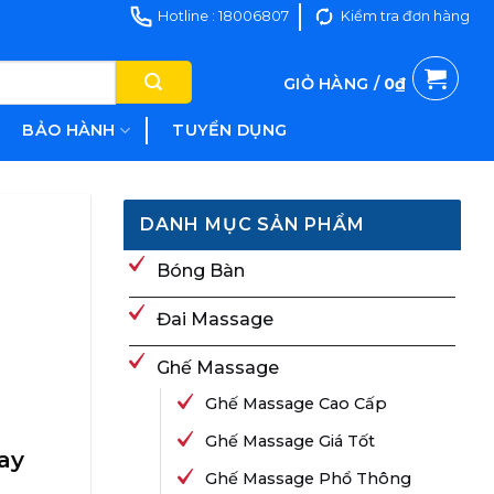
Hotline : 18006807
Kiểm tra đơn hàng
GIỎ HÀNG /
0
₫
BẢO HÀNH
TUYỂN DỤNG
DANH MỤC SẢN PHẨM
Bóng Bàn
Đai Massage
Ghế Massage
Ghế Massage Cao Cấp
Ghế Massage Giá Tốt
ay
Ghế Massage Phổ Thông