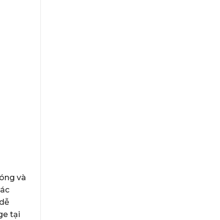
hóng và
các
 dễ
e tại