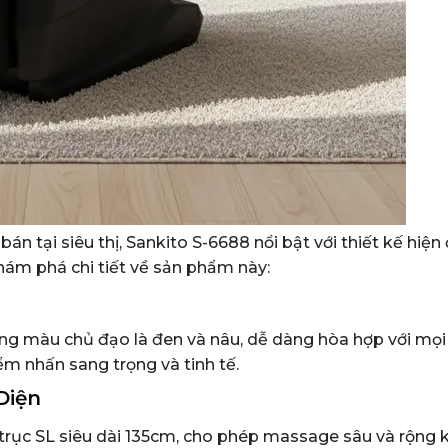
tại siêu thị, Sankito S-6688 nổi bật với thiết kế hiện 
khám phá chi tiết về sản phẩm này:
 tông màu chủ đạo là đen và nâu, dễ dàng hòa hợp với mọ
ểm nhấn sang trọng và tinh tế.
Diện
trục SL siêu dài 135cm, cho phép massage sâu và rộng 