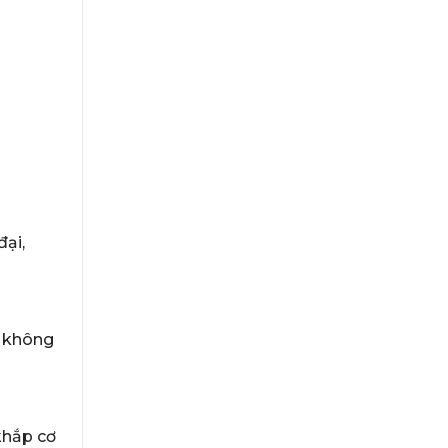
đại,
i không
khắp cơ