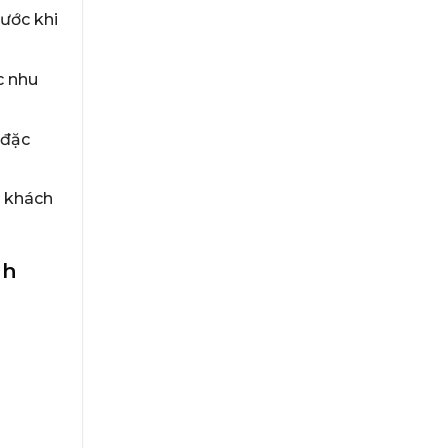
ước khi
c nhu
 đặc
a khách
nh