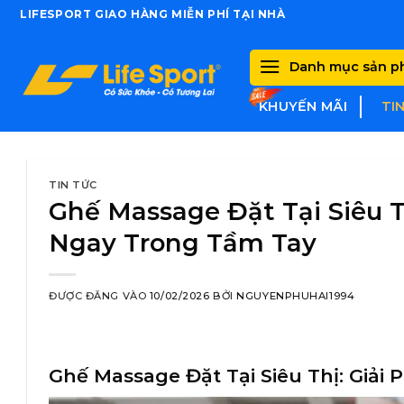
Skip
LIFESPORT GIAO HÀNG MIỄN PHÍ TẠI NHÀ
to
content
Danh mục sản 
KHUYẾN MÃI
TI
TIN TỨC
Ghế Massage Đặt Tại Siêu Th
Ngay Trong Tầm Tay
ĐƯỢC ĐĂNG VÀO
10/02/2026
BỞI
NGUYENPHUHAI1994
Ghế Massage Đặt Tại Siêu Thị: Giải