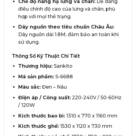
Chế độ nâng hạ lưng và chân:
Dễ dàng
điều chỉnh độ cao của lưng và chân, phù
hợp với mọi thể trạng.
Dây nguồn theo tiêu chuẩn Châu Âu:
Dây nguồn dài 1.8M, đảm bảo an toàn khi
sử dụng.
Thông Số Kỹ Thuật Chi Tiết
Thương hiệu:
Sankito
Mã sản phẩm:
S-6688
Màu sắc:
Đen – Nâu
Điện áp / Công suất:
220-240V / 50-60Hz
/ 120W
Kích thước bao bì:
1310 x 770 x 1160 mm
Kích thước ghế:
1530 x 1120 x 730 mm