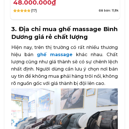
gốc
hiện
48.000.000
₫
là:
tại
(17)
Đã bán: 11,8k
68.000.000₫.
là:
4.88
17
trên 5
48.000.000₫.
dựa trên
đánh giá
3. Địa chỉ mua ghế massage Bình
Dương giá rẻ chất lượng
Hiện nay, trên thị trường có rất nhiều thương
hiệu bán
ghế massage
khác nhau. Chất
lượng cũng như giá thành sẽ có sự chênh lệch
nhất định. Người dùng cần lưu ý chọn nơi bán
uy tín để không mua phải hàng trôi nổi, không
rõ nguồn gốc với giá thành bị đội lên cao.