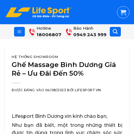
Skip
to
content
Hotline
Bảo Hành
18006807
0949 243 999
HỆ THỐNG SHOWROOM
Ghế Massage Bình Dương Giá
Rẻ – Ưu Đãi Đến 50%
ĐƯỢC ĐĂNG VÀO
04/08/2023
BỞI
LIFESPORT.VN
Lifesport Bình Dương xin kính chào bạn,
Như bạn đã biết, một trong những thiết bị
được tin dùng trong lĩnh vực chăm sóc sức