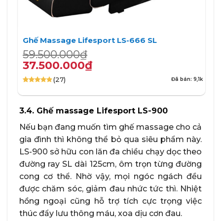
Ghế Massage Lifesport LS-666 SL
Giá
Giá
59.500.000
₫
gốc
hiện
37.500.000
₫
là:
tại
(27)
Đã bán: 9,1k
59.500.000₫.
là:
4.85
27
trên 5
37.500.000₫.
dựa trên
đánh giá
3.4. Ghế massage Lifesport LS-900
Nếu bạn đang muốn tìm ghế massage cho cả
gia đình thì không thể bỏ qua siêu phẩm này.
LS-900 sở hữu con lăn đa chiều chạy dọc theo
đường ray SL dài 125cm, ôm trọn từng đường
cong cơ thể. Nhờ vậy, mọi ngóc ngách đều
được chăm sóc, giảm đau nhức tức thì. Nhiệt
hồng ngoại cũng hỗ trợ tích cực trọng việc
thúc đẩy lưu thông máu, xoa dịu cơn đau.