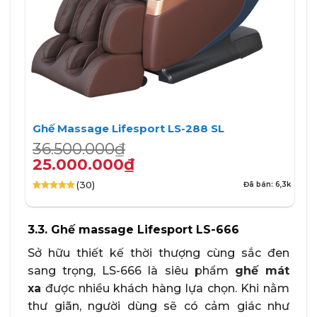
Ghế Massage Lifesport LS-288 SL
Giá
Giá
36.500.000
₫
gốc
hiện
25.000.000
₫
là:
tại
(30)
Đã bán: 6,3k
36.500.000₫.
là:
4.93
30
trên 5
25.000.000₫.
dựa trên
đánh giá
3.3. Ghế massage Lifesport LS-666
Sở hữu thiết kế thời thượng cùng sắc đen
sang trọng, LS-666 là siêu phẩm
ghế mát
xa
được nhiều khách hàng lựa chọn. Khi nằm
thư giãn, người dùng sẽ có cảm giác như