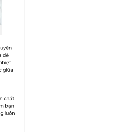
huyến
à dễ
nhiệt
c giữa
n chất
àm bạn
ng luôn