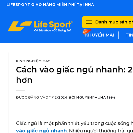
Skip
LIFESPORT GIAO HÀNG MIỄN PHÍ TẠI NHÀ
to
content
Danh mục sản 
KHUYẾN MÃI
TI
KINH NGHIỆM HAY
Cách vào giấc ngủ nhanh: 
hơn
ĐƯỢC ĐĂNG VÀO
11/12/2024
BỞI
NGUYENPHUHAI1994
Giấc ngủ là một phần thiết yếu trong cuộc sống 
vào giấc ngủ nhanh
. Nhiều người thường trải q