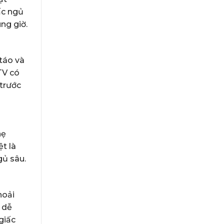
ấc ngủ
ng giờ.
táo và
TV có
 trước
hẹ
t là
gủ sâu.
hoải
 dễ
giấc