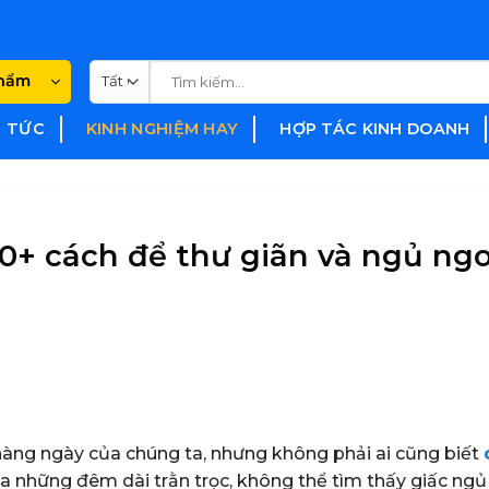
Tìm
phẩm
kiếm:
N TỨC
KINH NGHIỆM HAY
HỢP TÁC KINH DOANH
20+ cách để thư giãn và ngủ ng
hàng ngày của chúng ta, nhưng không phải ai cũng biết
ua những đêm dài trằn trọc, không thể tìm thấy giấc ngủ