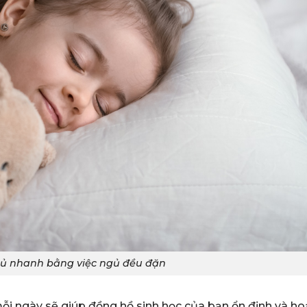
gủ nhanh bằng việc ngủ đều đặn
mỗi ngày sẽ giúp đồng hồ sinh học của bạn ổn định và ho