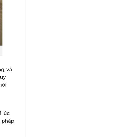
g, và
Tuy
hói
 lúc
g pháp