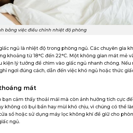
h bằng việc điều chỉnh nhiệt độ phòng
giấc ngủ là nhiệt độ trong phòng ngủ. Các chuyên gia k
rong khoảng từ 18°C đến 22°C. Một không gian mát mẻ v
ều kiện lý tưởng để chìm vào giấc ngủ nhanh chóng. Nếu 
ghỉ ngơi đúng cách, dẫn đến việc khó ngủ hoặc thức giấ
à thoáng mát
p bạn cảm thấy thoải mái mà còn ảnh hưởng tích cực đế
y không có bụi bẩn hay mùi khó chịu, vì chúng có thể l
 cửa sổ hoặc sử dụng máy lọc không khí để giữ cho phò
giấc ngủ.