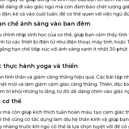
 dễ dàng đi vào giấc ngủ mà còn đảm bảo chất lượng gi
đặn, kể cả vào cuối tuần, để cơ thể quen với việc ngủ đú
hạn chế ánh sáng vào ban đêm
chỉnh nhịp sinh học của cơ thể, giúp bạn cảm thấy tỉnh 
 từ các thiết bị điện tử như điện thoại, máy tính, hoặc 
gắng hạn chế tiếp xúc với ánh sáng xanh ít nhất 30 phút
c thực hành yoga và thiền
n tinh thần và giảm căng thẳng hiệu quả. Các bài tập n
ệt mỏi và làm giảm cảm giác căng thẳng. Thiền, đặc biệ
âm trí khỏi những lo lắng, từ đó dễ dàng chìm vào giấc n
 cơ thể
mà còn giúp kích thích tuần hoàn máu, tạo cảm giác t
ơ thể cũng có tác dụng làm dịu hệ thần kinh và giúp bạn
nhàng trước khi ngủ có thể là lựa chọn tuyệt vời để có 