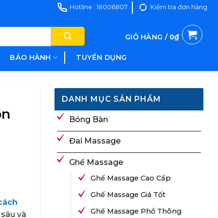
Hotline : 18006807
Kiểm tra đơn hàng
GIỎ HÀNG /
0
₫
BẢO HÀNH
TUYỂN DỤNG
DANH MỤC SẢN PHẨM
on
Bóng Bàn
Đai Massage
Ghế Massage
Ghế Massage Cao Cấp
Ghế Massage Giá Tốt
cách
Ghế Massage Phổ Thông
 sâu và