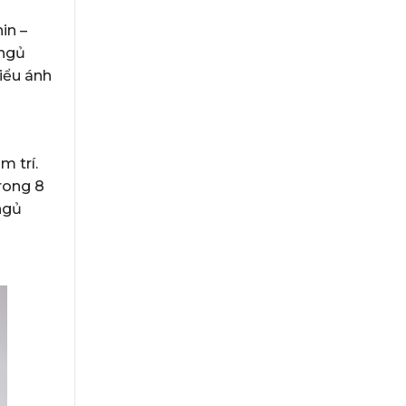
in –
 ngủ
iểu ánh
m trí.
rong 8
 ngủ