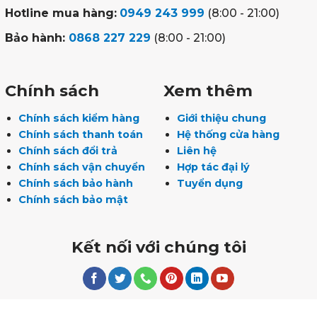
Hotline mua hàng:
0949 243 999
(8:00 - 21:00)
Bảo hành:
0868 227 229
(8:00 - 21:00)
Chính sách
Xem thêm
Chính sách kiểm hàng
Giới thiệu chung
Chính sách thanh toán
Hệ thống cửa hàng
Chính sách đổi trả
Liên hệ
Chính sách vận chuyển
Hợp tác đại lý
Chính sách bảo hành
Tuyển dụng
Chính sách bảo mật
Kết nối với chúng tôi