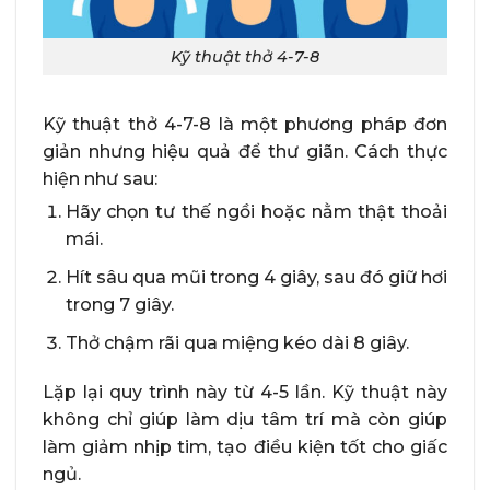
Kỹ thuật thở 4-7-8
Kỹ thuật thở 4-7-8 là một phương pháp đơn
giản nhưng hiệu quả để thư giãn. Cách thực
hiện như sau:
Hãy chọn tư thế ngồi hoặc nằm thật thoải
mái.
Hít sâu qua mũi trong 4 giây, sau đó giữ hơi
trong 7 giây.
Thở chậm rãi qua miệng kéo dài 8 giây.
Lặp lại quy trình này từ 4-5 lần. Kỹ thuật này
không chỉ giúp làm dịu tâm trí mà còn giúp
làm giảm nhịp tim, tạo điều kiện tốt cho giấc
ngủ.