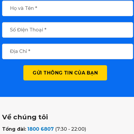
Về chúng tôi
Tổng đài:
1800 6807
(7:30 - 22:00)