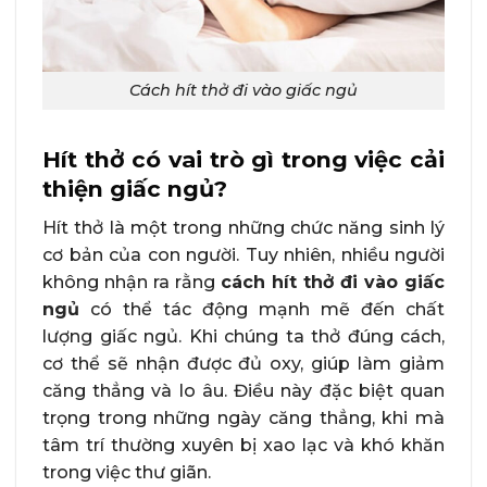
Cách hít thở đi vào giấc ngủ
Hít thở có vai trò gì trong việc cải
thiện giấc ngủ?
Hít thở là một trong những chức năng sinh lý
cơ bản của con người. Tuy nhiên, nhiều người
không nhận ra rằng
cách hít thở đi vào giấc
ngủ
có thể tác động mạnh mẽ đến chất
lượng giấc ngủ. Khi chúng ta thở đúng cách,
cơ thể sẽ nhận được đủ oxy, giúp làm giảm
căng thẳng và lo âu. Điều này đặc biệt quan
trọng trong những ngày căng thẳng, khi mà
tâm trí thường xuyên bị xao lạc và khó khăn
trong việc thư giãn.