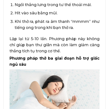
Ngồi thẳng lưng trong tư thế thoải mái.
Hít vào sâu bằng mũi.
Khi thở ra, phát ra âm thanh “mmmm” như
tiếng ong trong khi bạn thở ra.
Lặp lại từ 5-10 lần. Phương pháp này không
chỉ giúp bạn thư giãn mà còn làm giảm căng
thẳng tích tụ trong cơ thể.
Phương pháp thở ba giai đoạn hỗ trợ giấc
ngủ sâu