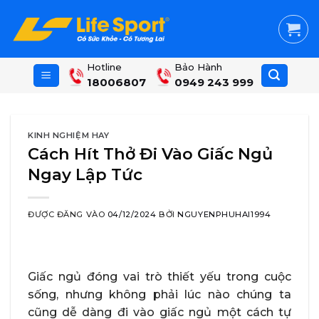
Skip
to
content
Hotline
Bảo Hành
18006807
0949 243 999
KINH NGHIỆM HAY
Cách Hít Thở Đi Vào Giấc Ngủ
Ngay Lập Tức
ĐƯỢC ĐĂNG VÀO
04/12/2024
BỞI
NGUYENPHUHAI1994
Giấc ngủ đóng vai trò thiết yếu trong cuộc
sống, nhưng không phải lúc nào chúng ta
cũng dễ dàng đi vào giấc ngủ một cách tự