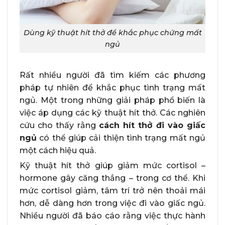
Dùng kỹ thuật hít thở để khắc phục chứng mất
ngủ
Rất nhiều người đã tìm kiếm các phương
pháp tự nhiên để khắc phục tình trạng mất
ngủ. Một trong những giải pháp phổ biến là
việc áp dụng các kỹ thuật hít thở. Các nghiên
cứu cho thấy rằng
cách hít thở đi vào giấc
ngủ
có thể giúp cải thiện tình trạng mất ngủ
một cách hiệu quả.
Kỹ thuật hít thở giúp giảm mức cortisol –
hormone gây căng thẳng – trong cơ thể. Khi
mức cortisol giảm, tâm trí trở nên thoải mái
hơn, dễ dàng hơn trong việc đi vào giấc ngủ.
Nhiều người đã báo cáo rằng việc thực hành