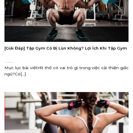
[Giải Đáp] Tập Gym Có Bị Lùn Không? Lợi Ích Khi Tập Gym
Mục lục bài viếtHít thở có vai trò gì trong việc cải thiện giấc
ngủ?Có[...]