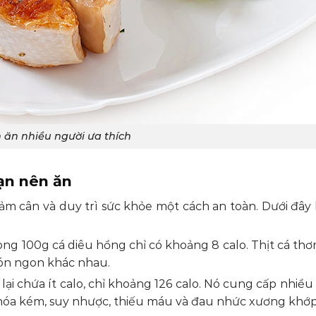
 ăn nhiều người ưa thích
bạn nên ăn
iảm cân và duy trì sức khỏe một cách an toàn. Dưới đây 
trong 100g cá diêu hồng chỉ có khoảng 8 calo. Thịt cá t
món ngon khác nhau.
ại chứa ít calo, chỉ khoảng 126 calo. Nó cung cấp nhiều
êu hóa kém, suy nhược, thiếu máu và đau nhức xương khớp