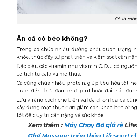
Cá là món
Ăn cá có béo không?
Trong cá chứa nhiều dưỡng chất quan trọng như
khỏe, thúc đẩy sự phát triển và kiểm soát cân nặ
Đặc biệt, các vitamin như vitamin C, D,… có nguồn
cơ tích tụ calo và mỡ thừa.
Cá cũng chứa nhiều protein, giúp tiêu hóa tốt, n
quan đến thừa đạm như gout hoặc đái tháo đườ
Lưu ý rằng cách chế biến và lựa chọn loại cá cũ
xây dựng một thực đơn giảm cân khoa học bằng 
tốt để duy trì cân nặng và sức khỏe.
Xem thêm :
Máy Chạy Bộ giá rẻ
Life
Ghế Massage toàn thân Lifesport ch