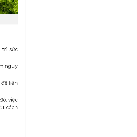
trì sức
iảm nguy
 đề liên
ó, việc
ột cách