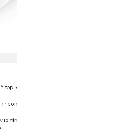
là top 5
hơm ngon
 vitamin
.