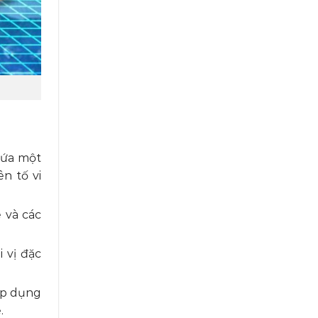
hứa một
n tố vi
 và các
 vị đặc
áp dụng
.