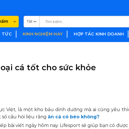
Tìm
phẩm
kiếm:
N TỨC
KINH NGHIỆM HAY
HỢP TÁC KINH DOANH
oại cá tốt cho sức khỏe
hực Việt, là một kho báu dinh dưỡng mà ai cũng yêu thí
 số câu hỏi liệu rằng
ăn cá có béo không?
p bài viết ngày hôm nay. Lifesport sẽ giúp bạn có được