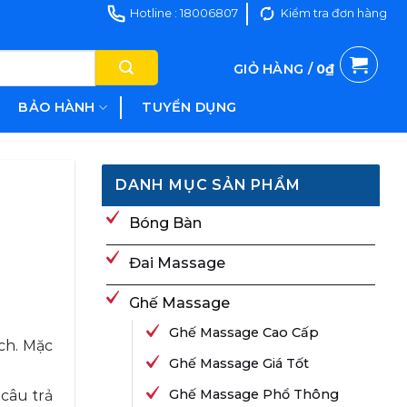
Hotline : 18006807
Kiểm tra đơn hàng
GIỎ HÀNG /
0
₫
BẢO HÀNH
TUYỂN DỤNG
DANH MỤC SẢN PHẨM
Bóng Bàn
Đai Massage
Ghế Massage
Ghế Massage Cao Cấp
ch. Mặc
Ghế Massage Giá Tốt
Ghế Massage Phổ Thông
 câu trả