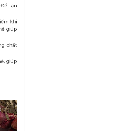
 Để tận
hiếm khi
thể giúp
ng chất
hể, giúp