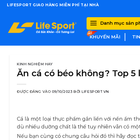
Skip
LIFESPORT GIAO HÀNG MIỄN PHÍ TẠI NHÀ
to
content
Danh mục sản 
KHUYẾN MÃI
TI
KINH NGHIỆM HAY
Ăn cá có béo không? Top 5 l
ĐƯỢC ĐĂNG VÀO
09/10/2023
BỞI
LIFESPORT.VN
Cá là một loại thực phẩm gắn liền với nền ẩm t
dù nhiều dưỡng chất là thế tuy nhiên vẫn có một
Nếu bạn cùng có chung câu hỏi đó thì hãy đọc tiế