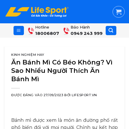
Skip
to
content
Hotline
Bảo Hành
18006807
0949 243 999
KINH NGHIỆM HAY
Ăn Bánh Mì Có Béo Không? Vì
Sao Nhiều Người Thích Ăn
Bánh Mì
ĐƯỢC ĐĂNG VÀO
27/09/2023
BỞI
LIFESPORT.VN
Bánh mì được xem là món ăn đường phố rất
phổ biến đối với mọi người. Chính sự kết hợp