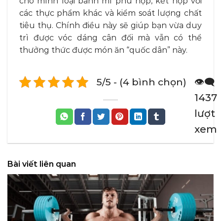
cho mình loại bánh mì phù hợp, kết hợp với
các thực phẩm khác và kiểm soát lượng chất
tiêu thụ. Chính điều này sẽ giúp bạn vừa duy
trì được vóc dáng cân đối mà vẫn có thể
thưởng thức được món ăn “quốc dân” này.
5/5 - (4 bình chọn)
👁️‍🗨️
1437
lượt
xem
Bài viết liên quan