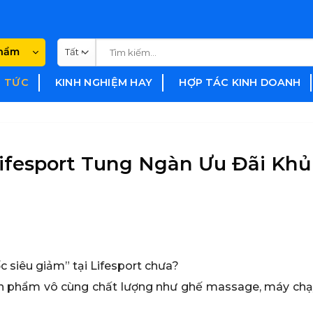
Tìm
phẩm
kiếm:
N TỨC
KINH NGHIỆM HAY
HỢP TÁC KINH DOANH
 Lifesport Tung Ngàn Ưu Đãi Kh
ốc siêu giảm” tại Lifesport chưa?
ản phẩm vô cùng chất lượng như ghế massage, máy chạ