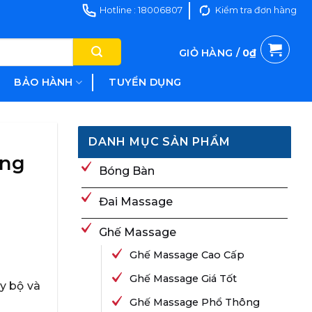
Hotline : 18006807
Kiểm tra đơn hàng
GIỎ HÀNG /
0
₫
BẢO HÀNH
TUYỂN DỤNG
DANH MỤC SẢN PHẨM
ủng
Bóng Bàn
Đai Massage
Ghế Massage
Ghế Massage Cao Cấp
Ghế Massage Giá Tốt
y bộ và
Ghế Massage Phổ Thông