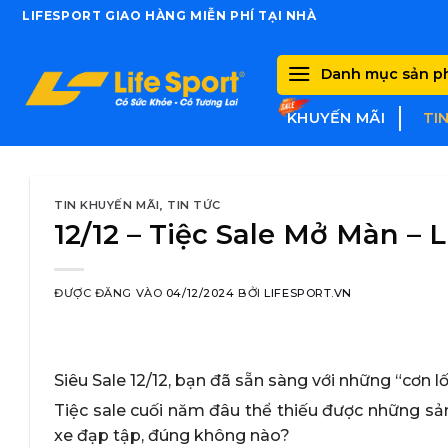
Skip
LIFESPORT GIAO HÀNG MIỄN PHÍ TẠI NHÀ
to
content
Danh mục sản 
KHUYẾN MÃI
TI
TIN KHUYẾN MÃI
,
TIN TỨC
12/12 – Tiệc Sale Mở Màn –
ĐƯỢC ĐĂNG VÀO
04/12/2024
BỞI
LIFESPORT.VN
Siêu Sale 12/12, bạn đã sẵn sàng với những “cơn l
Tiệc sale cuối năm đâu thể thiếu được những s
xe đạp tập, đúng không nào?