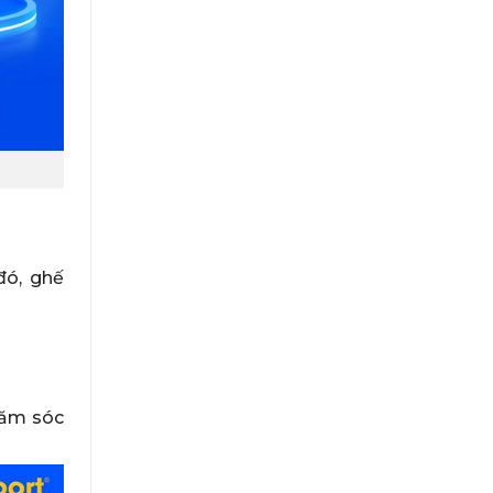
đó, ghế
hăm sóc