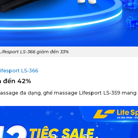
ifesport LS-366 giảm đến 33%
fesport LS-366
m đến 42%
ộ massage đa dạng, ghế massage Lifesport LS-359 mang 