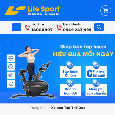
Skip
to
content
Hotline
Bảo Hành
18006807
0949 243 999
Trang Chủ
/
Xe Đạp Tập Thể Dục