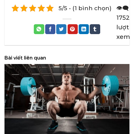
5/5 - (1 bình chọn)
👁️‍🗨️
1752
lượt
xem
Bài viết liên quan