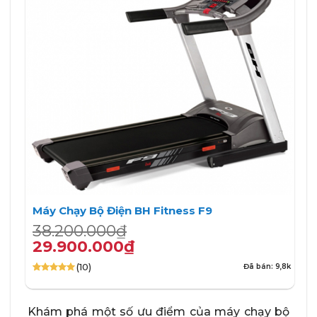
Máy Chạy Bộ Điện BH Fitness F9
Giá
Giá
38.200.000
₫
gốc
hiện
29.900.000
₫
là:
tại
(10)
Đã bán: 9,8k
38.200.000₫.
là:
5.00
10
trên 5
29.900.000₫.
dựa trên
đánh giá
Khám phá một số ưu điểm của máy chạy bộ