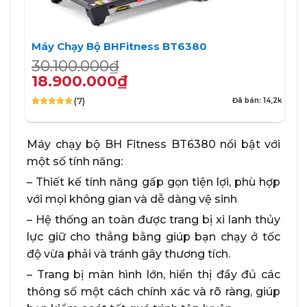
Máy Chạy Bộ BHFitness BT6380
Giá
Giá
30.100.000
₫
gốc
hiện
18.900.000
₫
là:
tại
(7)
Đã bán: 14,2k
30.100.000₫.
là:
5.00
7
trên 5
18.900.000₫.
dựa trên
đánh giá
Máy chạy bộ BH Fitness BT6380 nổi bật với
một số tính năng:
– Thiết kế tính năng gấp gọn tiện lợi, phù hợp
với mọi không gian và dễ dàng vệ sinh
– Hệ thống an toàn được trang bị xi lanh thủy
lực giữ cho thẳng bằng giúp bạn chạy ở tốc
độ vừa phải và tránh gây thương tích.
– Trang bị màn hình lớn, hiển thị đầy đủ các
thông số một cách chính xác và rõ ràng, giúp