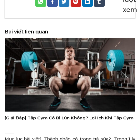
xem
Bài viết liên quan
[Giải Đáp] Tập Gym Có Bị Lùn Không? Lợi Ích Khi Tập Gym
Mục lục bài viết1. Thành phần có trong trà sữa2. Trong 1 ly