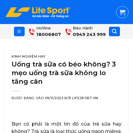
Skip
to
content
Hotline
Bảo Hành
18006807
0949 243 999
KINH NGHIỆM HAY
Uống trà sữa có béo không? 3
mẹo uống trà sữa không lo
tăng cân
ĐƯỢC ĐĂNG VÀO
09/11/2023
BỞI
LIFESPORT.VN
Bạn có phải là một tín đồ của trà sữa hay
không? Trà sữa là loại thức uống ngon miệng,