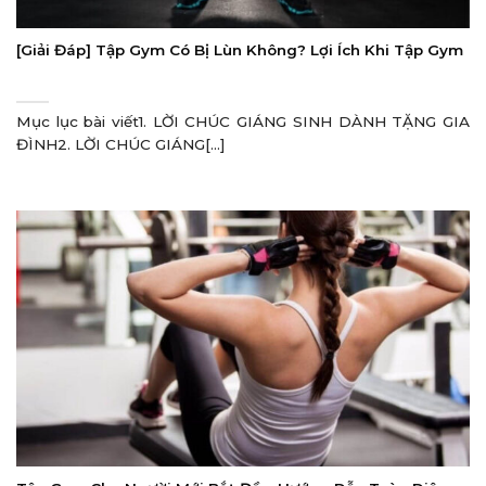
[Giải Đáp] Tập Gym Có Bị Lùn Không? Lợi Ích Khi Tập Gym
Mục lục bài viết1. LỜI CHÚC GIÁNG SINH DÀNH TẶNG GIA
ĐÌNH2. LỜI CHÚC GIÁNG[...]