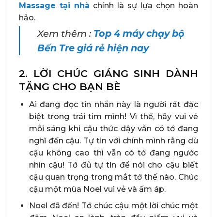
Massage tại nhà
chính là sự lựa chọn hoàn
hảo.
Xem thêm :
Top 4 máy chạy bộ
Bến Tre giá rẻ hiện nay
2. LỜI CHÚC GIÁNG SINH DÀNH
TẶNG CHO BẠN BÈ
Ai đang đọc tin nhắn này là người rất đặc
biệt trong trái tim mình! Vì thế, hãy vui vẻ
mỗi sáng khi cậu thức dậy vẫn có tớ đang
nghĩ đến cậu. Tự tin với chính mình rằng dù
cậu không cao thì vẫn có tớ đang ngước
nhìn cậu! Tớ đủ tự tin để nói cho cậu biết
cậu quan trọng trong mắt tớ thế nào. Chúc
cậu một mùa Noel vui vẻ và ấm áp.
Noel đã đến! Tớ chúc cậu một lời chúc một