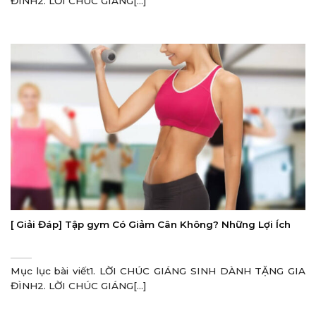
ĐÌNH2. LỜI CHÚC GIÁNG[...]
[ Giải Đáp] Tập gym Có Giảm Cân Không? Những Lợi Ích
Mục lục bài viết1. LỜI CHÚC GIÁNG SINH DÀNH TẶNG GIA
ĐÌNH2. LỜI CHÚC GIÁNG[...]