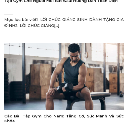
Tập Gym Cho Người Mới Bắt Đầu: Hướng Dẫn Toàn Diện
Mục lục bài viết1. LỜI CHÚC GIÁNG SINH DÀNH TẶNG GIA
ĐÌNH2. LỜI CHÚC GIÁNG[...]
Các Bài Tập Gym Cho Nam: Tăng Cơ, Sức Mạnh Và Sức
Khỏe