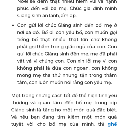
Noel sẽ đem thật nhiều niềm vui và hạnh
phúc đến với ba mẹ. Chúc gia đình mình
Giáng sinh an lành, ấm áp.
Con gửi lời chúc Giáng sinh đến bố, mẹ ở
nơi xa đó. Bố ơi, con yêu bố, con muốn gọi
tiếng bố thật nhiều, thật lớn chứ không
phải gọi thầm trong giấc ngủ của con. Con
gửi lời chúc Giáng sinh đến mẹ, mẹ đã phải
vất vả vì chúng con. Con xin lỗi mẹ vì con
không phải là đứa con ngoan, con không
mong mẹ tha thứ nhưng tận trong thâm
tâm, con luôn muốn nói rằng con yêu mẹ.
Một trong những cách tốt để thể hiện tình yêu
thương và quan tâm đến bố mẹ trong dịp
Giáng sinh là tặng họ một món quà đặc biệt.
Và nếu bạn đang tìm kiếm một món quà
tuyệt vời cho bố mẹ của mình, thì
g
hế