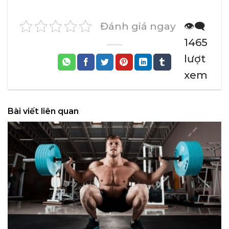
Đánh giá ngay
👁️‍🗨️
1465
lượt
xem
Bài viết liên quan