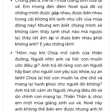
Chồng yêu à, thế là 1 mùa Giáng sinh nữa lại
về. Em mong đến đêm Noel quá để vợ
chồng mình được gặp nhau, được bên nhau
trong cái không khí lạnh như cắt của mùa
đông này! Nhưng em biết chúng mình sẽ
không cảm thấy lạnh chút nào mà ngược
lại, thấy rất ấm áp vì được bên nhau phải
không anh? E yêu chồng lắm!
“Hôm nay khi Chúa mở cánh cửa thiên
đường, Người nhìn anh và hỏi: con muốn
ước điều gì? Anh trả lời rằng con xin Người
hãy ban cho người con yêu sức khỏe, sự an
lành! Chúa lại hỏi: con muốn ta che chở và
mang lại hạnh phúc cho người đó không?
Anh trả lời: cảm ơn Người, nhưng điều đó sẽ
do chính con mang lại…Thiên Thần à, chúc
em một mùa giáng sinh vui vẻ, Noel này
anh không thể bên em được nhưng anh hi