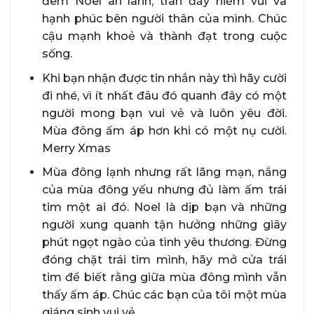
đêm Noel an lành, tràn đầy niềm vui và
hạnh phúc bên người thân của mình. Chúc
cậu mạnh khoẻ và thành đạt trong cuộc
sống.
Khi bạn nhận được tin nhắn này thì hãy cười
đi nhé, vì ít nhất đâu đó quanh đây có một
người mong bạn vui vẻ và luôn yêu đời.
Mùa đông ấm áp hơn khi có một nụ cười.
Merry Xmas
Mùa đông lạnh nhưng rất lãng mạn, nắng
của mùa đông yếu nhưng đủ làm ấm trái
tim một ai đó. Noel là dịp bạn và những
người xung quanh tận hưởng những giây
phút ngọt ngào của tình yêu thương. Đừng
đóng chặt trái tim mình, hãy mở cửa trái
tim để biết rằng giữa mùa đông mình vẫn
thấy ấm áp. Chúc các bạn của tôi một mùa
giáng sinh vui vẻ.