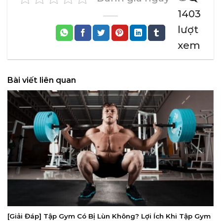
1403
lượt
xem
Bài viết liên quan
[Giải Đáp] Tập Gym Có Bị Lùn Không? Lợi Ích Khi Tập Gym