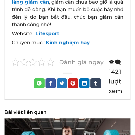
làng giảm cân
, giảm cân chưa bao giờ là quá
trình dễ dàng. Khi bạn muốn bỏ cuộc hãy nhớ
đến lý do bạn bắt đầu, chúc bạn giảm cân
thành công nhé!
Website :
Lifesport
Chuyên mục :
Kinh nghiệm hay
Đánh giá ngay
👁️‍🗨️
1421
lượt
xem
Bài viết liên quan