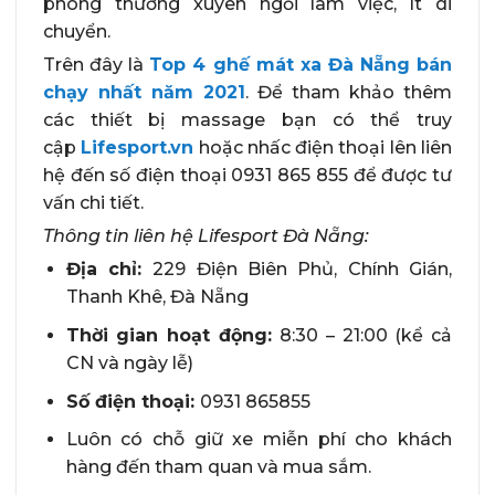
phòng thường xuyên ngồi làm việc, ít di
chuyển.
Trên đây là
Top 4 ghế mát xa Đà Nẵng bán
chạy nhất năm 2021
. Để tham khảo thêm
các thiết bị massage bạn có thể truy
cập
Lifesport.vn
hoặc nhấc điện thoại lên liên
hệ đến số điện thoại 0931 865 855 để được tư
vấn chi tiết.
Thông tin liên hệ Lifesport Đà Nẵng:
Địa chỉ:
229 Điện Biên Phủ, Chính Gián,
Thanh Khê, Đà Nẵng
Thời gian hoạt động:
8:30 – 21:00 (kể cả
CN và ngày lễ)
Số điện thoại:
0931 865855
Luôn có chỗ giữ xe miễn phí cho khách
hàng đến tham quan và mua sắm.