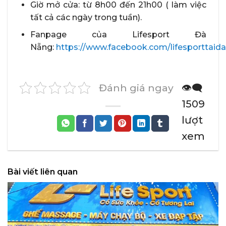
Giờ mở cửa: từ 8h00 đến 21h00 ( làm việc
tất cả các ngày trong tuần).
Fanpage của Lifesport Đà
Nẵng:
https://www.facebook.com/lifesporttaid
Đánh giá ngay
👁️‍🗨️
1509
lượt
xem
Bài viết liên quan