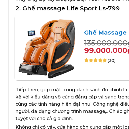
2. Ghế massage Life Sport Ls-799
Ghế Massage L
Giá
Giá
135.000.000
gốc
hiện
99.000.000
là:
tại
(30)
135.000.000
là:
4.90
30
trên 5
99.000.000₫
dựa trên
+
đánh giá
Tiếp theo, góp mặt trong danh sách đó chính là 
kế với kiểu dáng vô cùng đẳng cấp và sang trọn
cùng các tính năng hiện đại như: Công nghệ đi
người, đa dạng chương trình massage,.. Chiếc 
tuyệt vời cho cả gia đình.
Không chỉ có vậy, cửa hàng còn cung cấp một loạ