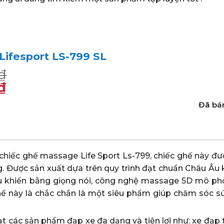
ifesport LS-799 SL
₫
₫
Đã bán
₫.
.
chiếc ghế massage Life Sport Ls-799, chiếc ghế này đượ
g. Được sản xuất dựa trên quy trình đạt chuẩn Châu Âu 
ều khiển bằng giọng nói, công nghệ massage 5D mô ph
ghế này là chắc chắn là một siêu phẩm giúp chăm sóc s
t các sản phẩm đạp xe đa dạng và tiện lợi như: xe đạp 