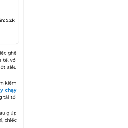
n: 5,2k
iếc ghế
tế, với
ột siêu
ìm kiếm
y chạy
 tải tối
au giúp
i, chiếc