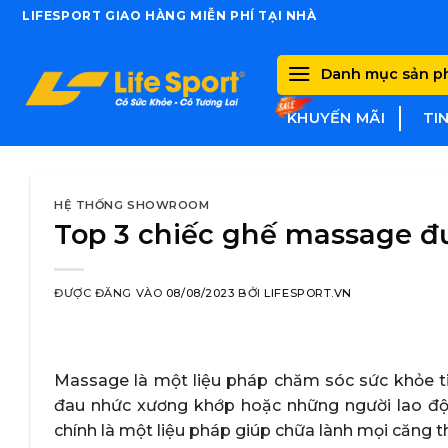
Skip
LIFESPORT GIAO HÀNG MIỄN PHÍ TẠI NHÀ
to
content
Danh mục sản 
KHUYẾN MÃI
TI
HỆ THỐNG SHOWROOM
Top 3 chiếc ghế massage đư
ĐƯỢC ĐĂNG VÀO
08/08/2023
BỞI
LIFESPORT.VN
Massage là một liệu pháp chăm sóc sức khỏe tin
đau nhức xương khớp hoặc những người lao độn
chính là một liệu pháp giúp chữa lành mọi căng 