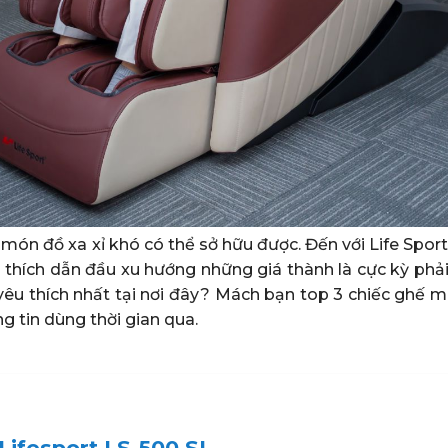
ón đồ xa xỉ khó có thể sở hữu được. Đến với Life Sport
thích dẫn đầu xu hướng những giá thành là cực kỳ phải
êu thích nhất tại nơi đây? Mách bạn top 3 chiếc ghế 
g tin dùng thời gian qua.
ifesport LS-500 SL