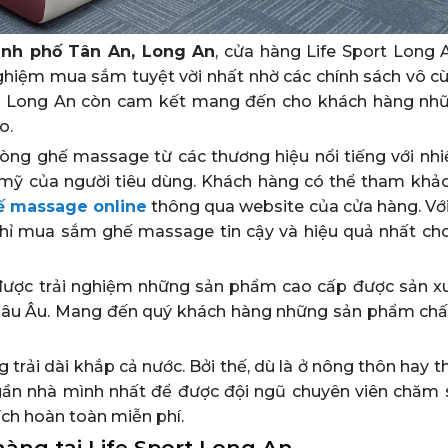
hành phố Tân An, Long An
, cửa hàng Life Sport Long 
hiệm mua sắm tuyệt vời nhất nhờ các chính sách vô c
port Long An còn cam kết mang đến cho khách hàng nh
o.
òng ghế massage từ các thương hiệu nổi tiếng với nh
mỹ của người tiêu dùng. Khách hàng có thể tham khảo
 massage online
thông qua website của cửa hàng. Vớ
ịa chỉ mua sắm ghế massage tin cậy và hiệu quả nhất ch
ẽ được trải nghiệm những sản phẩm cao cấp được sản x
Châu Âu. Mang đến quý khách hàng những sản phẩm chấ
trải dài khắp cả nước. Bởi thế, dù là ở nông thôn hay t
gần nhà mình nhất để được đội ngũ chuyên viên chăm 
ch hoàn toàn miễn phí.
hàng tại Life Sport Long An