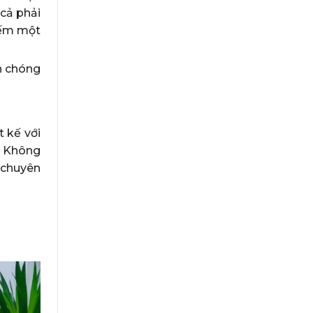
 cả phải
iếm một
h chóng
t kế với
. Không
 chuyên