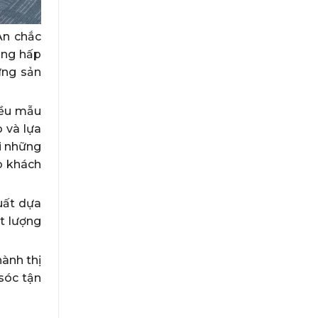
An chắc
ùng hấp
ững sản
iều mẫu
 và lựa
i những
o khách
uất dựa
t lượng
hành thị
sóc tận