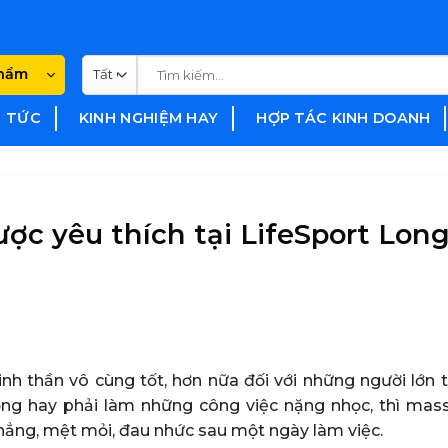
Tìm
phẩm
kiếm:
N TỨC
KINH NGHIỆM HAY
HỢP TÁC KINH DOANH
ợc yêu thích tại LifeSport Lon
h thần vô cùng tốt, hơn nữa đối với những người lớn t
g hay phải làm những công việc nặng nhọc, thì mass
thẳng, mệt mỏi, đau nhức sau một ngày làm việc.