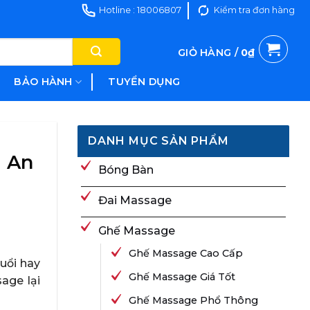
Hotline : 18006807
Kiểm tra đơn hàng
GIỎ HÀNG /
0
₫
BẢO HÀNH
TUYỂN DỤNG
DANH MỤC SẢN PHẨM
g An
Bóng Bàn
Đai Massage
Ghế Massage
Ghế Massage Cao Cấp
uổi hay
Ghế Massage Giá Tốt
age lại
Ghế Massage Phổ Thông