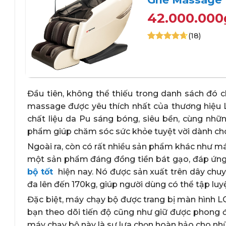
42.000.000
(18)
4.61
18
trên
5 dựa trên
đánh giá
+
Đầu tiên, không thể thiếu trong danh sách đó c
massage được yêu thích nhất của thương hiệu Lif
chất liệu da Pu sáng bóng, siêu bền, cùng nhữn
phẩm giúp chăm sóc sức khỏe tuyệt vời dành cho
Ngoài ra, còn có rất nhiều sản phẩm khác như m
một sản phẩm đáng đồng tiền bát gạo, đáp ứng 
bộ tốt
hiện nay. Nó được sản xuất trên dây chuyề
đa lên đến 170kg, giúp người dùng có thể tập luy
Đặc biệt, máy chạy bộ được trang bị màn hình L
bạn theo dõi tiến độ cũng như giữ được phong độ 
máy chạy bộ này là sự lựa chọn hoàn hảo cho nh