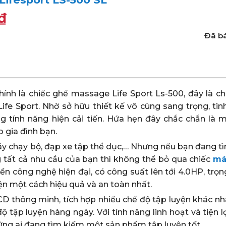
₫
Đã bá
hính là chiếc ghế massage Life Sport Ls-500, đây là ch
e Sport. Nhờ sở hữu thiết kế vô cùng sang trọng, tinh 
g tính năng hiện cải tiến. Hứa hẹn đây chắc chắn là m
 gia đình bạn.
áy chạy bộ, đạp xe tập thể dục,… Nhưng nếu bạn đang t
tất cả nhu cầu của bạn thì không thể bỏ qua chiếc
má
n công nghệ hiện đại, có công suất lên tới 4.0HP, trọng
ện một cách hiệu quả và an toàn nhất.
CD thông minh, tích hợp nhiều chế độ tập luyện khác nh
tập luyện hàng ngày. Với tính năng linh hoạt và tiện lợ
ững ai đang tìm kiếm một sản phẩm tập luyện tốt .