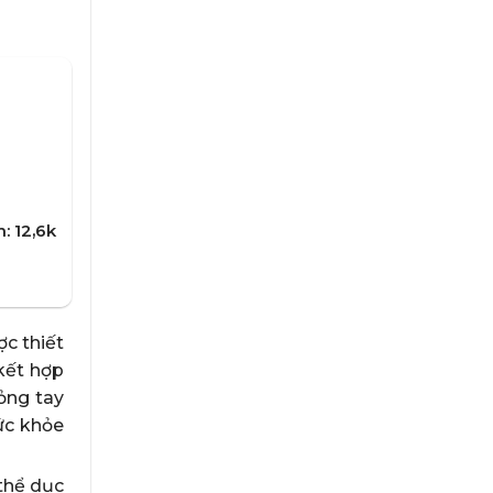
: 12,6k
c thiết
kết hợp
ỏng tay
ức khỏe
thể dục