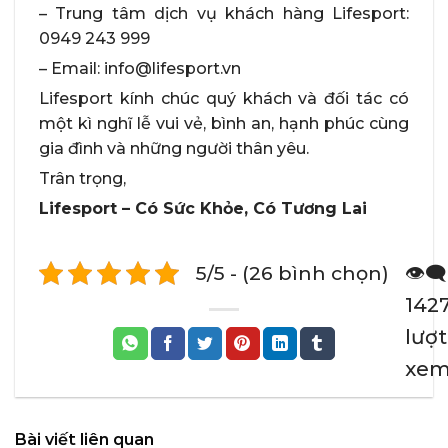
– Trung tâm dịch vụ khách hàng Lifesport:
0949 243 999
– Email: info@lifesport.vn
Lifesport kính chúc quý khách và đối tác có
một kì nghĩ lễ vui vẻ, bình an, hạnh phúc cùng
gia đình và những người thân yêu.
Trân trọng,
Lifesport – Có Sức Khỏe, Có Tương Lai
5/5 - (26 bình chọn)
👁️‍🗨️
142
lượt
xe
Bài viết liên quan