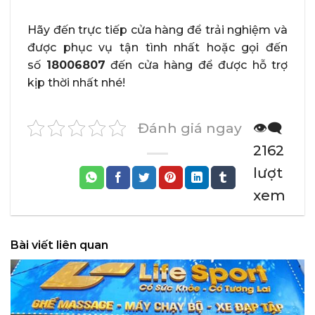
Hãy đến trực tiếp cửa hàng để trải nghiệm và
được phục vụ tận tình nhất hoặc gọi đến
số
18006807
đến cửa hàng để được hỗ trợ
kịp thời nhất nhé!
Đánh giá ngay
👁️‍🗨️
2162
lượt
xem
Bài viết liên quan