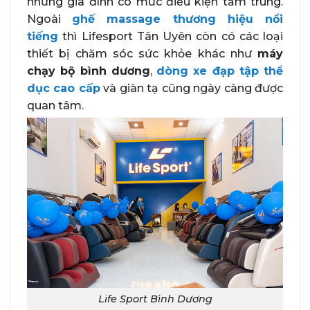
những gia đình có mức điều kiện tầm trung.
Ngoài
ghế massage thương hiệu nổi
tiếng
thì Lifesport Tân Uyên còn có các loại
thiết bị chăm sóc sức khỏe khác như
máy
chạy bộ bình dương
,
dòng xe đạp tập thể
dục cao cấp
và giàn tạ cũng ngày càng được
quan tâm.
Life Sport Bình Dương