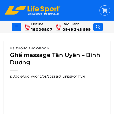
Skip
to
content
Hotline
Bảo Hành
18006807
0949 243 999
HỆ THỐNG SHOWROOM
Ghế massage Tân Uyên – Bình
Dương
ĐƯỢC ĐĂNG VÀO
10/08/2023
BỞI
LIFESPORT.VN