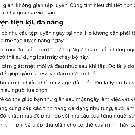
i gian, không gian tập luyện. Cùng tìm hiểu chi tiết hơn
i nhà qua bài viết sau.
yện tiện lợi, đa năng
 có nhu cầu tập luyện ngay tại nhà. Họ không cần phải 
ó thể tập luyện hàng ngày.
ới mọi độ tuổi, mọi đối tượng. Người cao tuổi, những ng
 có thể sử dụng loại máy chạy bộ này.
ì cảm giác mệt mỏi và đau nhức sau khi tập. Đó là lý do
để giúp giảm stress và đau nhức cơ thể.
 hữu một chiếc ghế massage đắt tiền. Đó là lý do tại 
hiều người lựa chọn.
rẻ có thể giúp bạn thư giãn sau một ngày làm việc vất vả
ũng cung cấp các tính năng đa dạng như rung, sưởi ấm
 độ khác nhau để phù hợp với nhu cầu của từng người sử
kinh phí và giúp thư giãn cho cơ thể của mình, hãy c