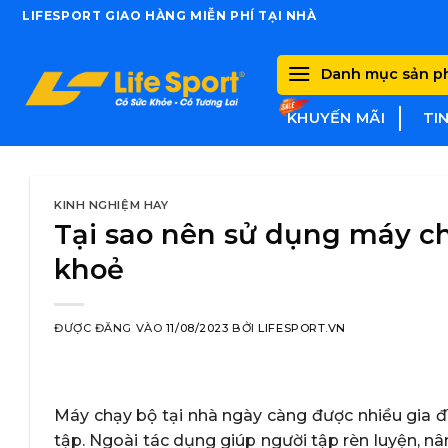
Skip
LIFESPORT GIAO HÀNG MIỄN PHÍ TẠI NHÀ
to
content
Danh mục sản 
KHUYẾN MÃI
TI
KINH NGHIỆM HAY
Tại sao nên sử dụng máy ch
khoẻ
ĐƯỢC ĐĂNG VÀO
11/08/2023
BỞI
LIFESPORT.VN
Máy chạy bộ tại nhà ngày càng được nhiều gia đì
tập. Ngoài tác dụng giúp người tập rèn luyện, n