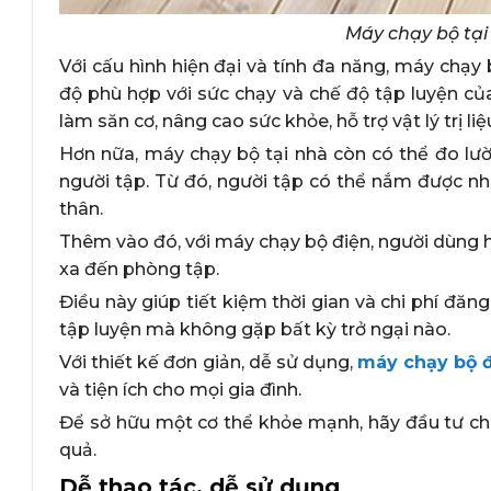
Máy chạy bộ tại
Với cấu hình hiện đại và tính đa năng, máy chạy 
độ phù hợp với sức chạy và chế độ tập luyện c
làm săn cơ, nâng cao sức khỏe, hỗ trợ vật lý trị liệ
Hơn nữa, máy chạy bộ tại nhà còn có thể đo lư
người tập. Từ đó, người tập có thể nắm được nh
thân.
Thêm vào đó, với máy chạy bộ điện, người dùng h
xa đến phòng tập.
Điều này giúp tiết kiệm thời gian và chi phí đăn
tập luyện mà không gặp bất kỳ trở ngại nào.
Với thiết kế đơn giản, dễ sử dụng,
máy chạy bộ 
và tiện ích cho mọi gia đình.
Để sở hữu một cơ thể khỏe mạnh, hãy đầu tư ch
quả.
Dễ thao tác, dễ sử dụng