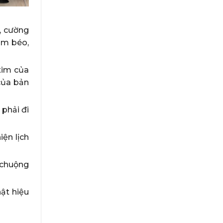
n, cường
ảm béo,
tim của
của bản
phải đi
iện lịch
 chuộng
ật hiệu