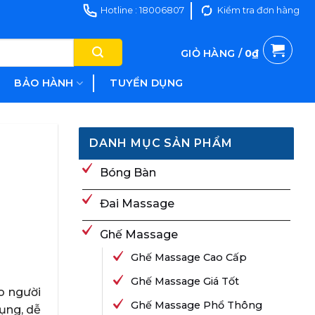
Hotline : 18006807
Kiểm tra đơn hàng
GIỎ HÀNG /
0
₫
BẢO HÀNH
TUYỂN DỤNG
DANH MỤC SẢN PHẨM
Bóng Bàn
Đai Massage
Ghế Massage
Ghế Massage Cao Cấp
Ghế Massage Giá Tốt
o người
Ghế Massage Phổ Thông
dụng, dễ