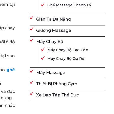
 xem tại
Ghế Massage Thanh Lý
Giàn Tạ Đa Năng
tập chạy
Giường Massage
Máy Chạy Bộ
ười ở độ
Máy Chạy Bộ Cao Cấp
 tại sao
Máy Chạy Bộ Giá Rẻ
sao
ghế
Máy Massage
.
Thiết Bị Phòng Gym
 và đặc
Xe Đạp Tập Thể Dục
 dụng.
ân nhắc