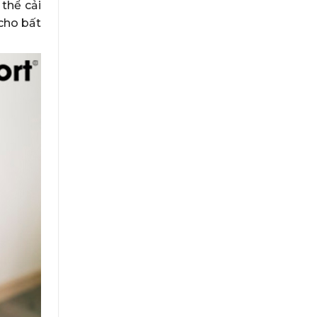
thể cải
 cho bất