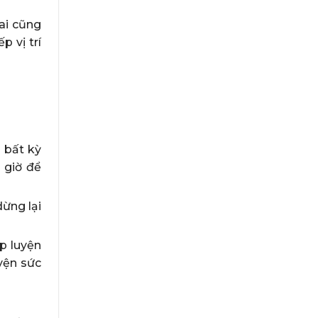
 ai cũng
 vị trí
 bất kỳ
 giờ để
ừng lại
p luyện
yện sức