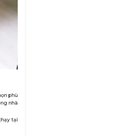
họn phù
ong nhà
hạy tại