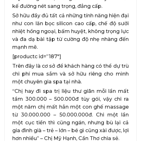
kế đường nét sang trọng, đẳng cấp.
Sở hữu đầy đủ tất cả những tính năng hiện đại
như con lăn bọc silicon cao cấp, chế độ sưởi
nhiệt hồng ngoại, bấm huyệt, không trọng lực
và đa dạ bài tập từ cường độ nhẹ nhàng đến
mạnh mẽ.
[productc id=”187″]
Trên đây là cơ sở để khách hàng có thể dự trù
chi phí mua sắm và sở hữu riêng cho mình
một chuyên gia spa tại nhà.
“Chị hay đi spa trị liệu thư giãn mỗi lần mất
tầm 300.000 – 500.000đ tùy gói, vậy chi ra
một năm chị mất hẳn một con ghế massage
từ 30.000.000 – 50.000.000đ. Chi một lần
một cục tiền thì cũng ngán, nhưng bù lại cả
gia đình già – trẻ – lớn – bé gì cũng xài được, lợi
hơn nhiều” – Chị Mỹ Hạnh, Cần Thơ chia sẻ.