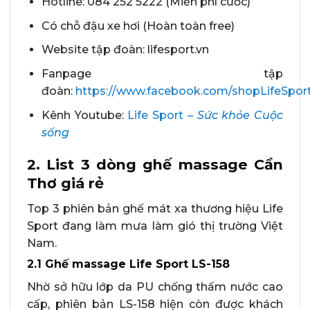
Hotline: 084 252 5222 (Miễn phí cước)
Có chỗ đậu xe hơi (Hoàn toàn free)
Website tập đoàn: lifesport.vn
Fanpage tập
đoàn:
https://www.facebook.com/shopLifeSport
Kênh Youtube:
Life Sport –
Sức khỏe Cuộc
sống
2. List 3 dòng ghế massage Cần
Thơ giá rẻ
Top 3 phiên bản ghế mát xa thương hiệu Life
Sport đang làm mưa làm gió thị trường Việt
Nam.
2.1 Ghế massage Life Sport LS-158
Nhờ sở hữu lớp da PU chống thấm nước cao
cấp, phiên bản LS-158 hiện còn được khách