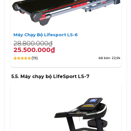
Máy Chạy Bộ Lifesport LS-6
Giá
Giá
28.800.000
₫
gốc
hiện
25.500.000
₫
là:
tại
(19)
Đã bán: 22,6k
28.800.000₫.
là:
4.95
19
trên 5
25.500.000₫.
dựa trên
đánh giá
5.5. Máy chạy bộ LifeSport LS-7