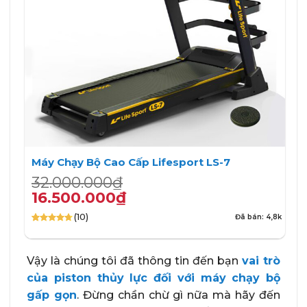
Máy Chạy Bộ Cao Cấp Lifesport LS-7
Giá
Giá
32.000.000
₫
gốc
hiện
16.500.000
₫
là:
tại
(10)
Đã bán: 4,8k
32.000.000₫.
là:
4.70
10
trên 5
16.500.000₫.
dựa trên
đánh giá
Vậy là chúng tôi đã thông tin đến bạn
vai trò
của piston thủy lực đối với
máy chạy bộ
gấp gọn
. Đừng chần chừ gì nữa mà hãy đến