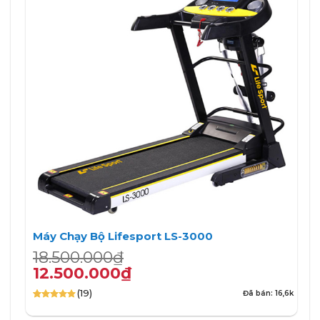
Máy Chạy Bộ Lifesport LS-3000
Giá
Giá
18.500.000
₫
gốc
hiện
12.500.000
₫
là:
tại
(19)
Đã bán: 16,6k
18.500.000₫.
là:
4.89
19
trên 5
12.500.000₫.
dựa trên