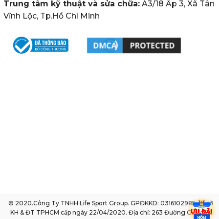
Trung tâm kỹ thuật và sửa chữa:
A3/18 Ấp 3, Xã Tân
Vĩnh Lộc, Tp.Hồ Chí Minh
© 2020.Công Ty TNHH Life Sport Group. GPĐKKD: 0316102985 do sở
KH & ĐT TPHCM cấp ngày 22/04/2020. Địa chỉ: 263 Đường Gò Dầu,