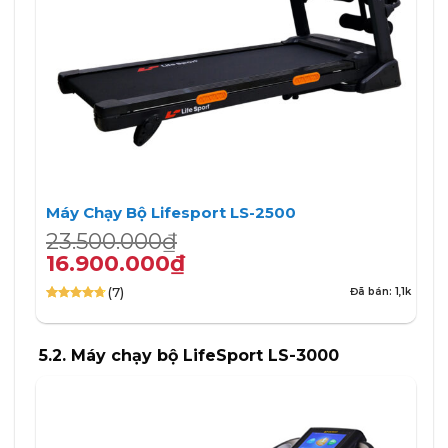
Máy Chạy Bộ Lifesport LS-2500
Giá
Giá
23.500.000
₫
gốc
hiện
16.900.000
₫
là:
tại
(7)
Đã bán: 1,1k
23.500.000₫.
là:
4.71
7
trên 5
16.900.000₫.
dựa trên
đánh giá
5.2. Máy chạy bộ LifeSport LS-3000