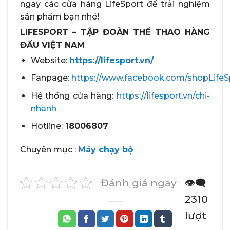
ngay các cửa hàng LifeSport để trải nghiệm
sản phẩm bạn nhé!
LIFESPORT – TẬP ĐOÀN THỂ THAO HÀNG
ĐẦU VIỆT NAM
Website:
https://lifesport.vn/
Fanpage:
https://www.facebook.com/shopLifeS
Hệ thống cửa hàng:
https://lifesport.vn/chi-
nhanh
Hotline:
18006807
​Chuyên mục :
Máy chạy bộ
Đánh giá ngay
👁️‍🗨️
2310
lượt