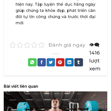
hiện nay. Tập luyện thể dục hằng ngày
giúp chúng ta khỏe đẹp, phát triển cân
đối tự tin công chúng và trước thời đại
mới.
Đánh giá ngay
👁️‍🗨️
1416
lượt
xem
Bài viết liên quan