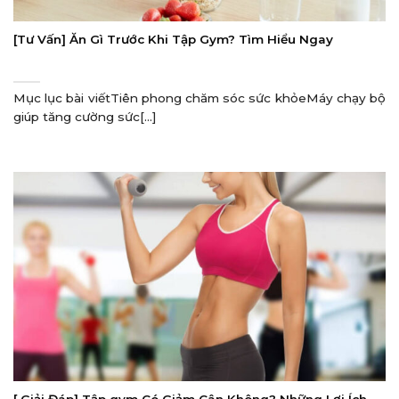
[Tư Vấn] Ăn Gì Trước Khi Tập Gym? Tìm Hiểu Ngay
Mục lục bài viếtTiên phong chăm sóc sức khỏeMáy chạy bộ
giúp tăng cường sức[...]
[ Giải Đáp] Tập gym Có Giảm Cân Không? Những Lợi Ích