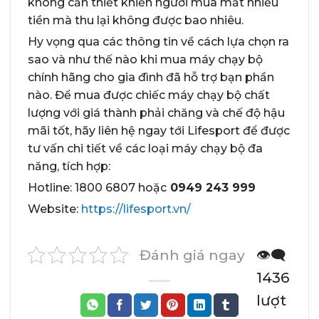
không cần thiết khiến người mua mất nhiều
tiền mà thu lại không được bao nhiêu.
Hy vọng qua các thông tin về cách lựa chọn ra
sao và như thế nào khi mua máy chạy bộ
chính hãng cho gia đình đã hỗ trợ bạn phần
nào. Để mua được chiếc máy chạy bộ chất
lượng với giá thành phải chăng và chế độ hậu
mãi tốt, hãy liên hệ ngay tới Lifesport để được
tư vấn chi tiết về các loại máy chạy bộ đa
năng, tích hợp:
Hotline: 1800 6807 hoặc
0949 243 999
Website:
https://lifesport.vn/
Đánh giá ngay
👁️‍🗨️
1436
lượt