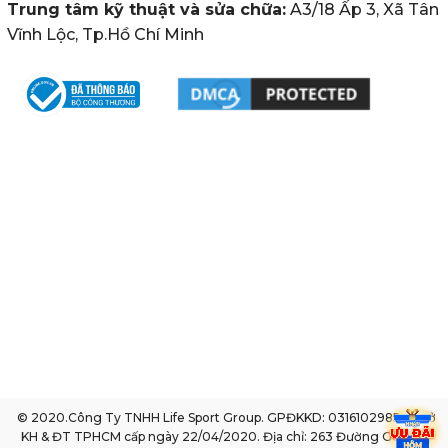
Trung tâm kỹ thuật và sửa chữa:
A3/18 Ấp 3, Xã Tân
Vĩnh Lộc, Tp.Hồ Chí Minh
© 2020.Công Ty TNHH Life Sport Group. GPĐKKD: 0316102985 do sở
KH & ĐT TPHCM cấp ngày 22/04/2020. Địa chỉ: 263 Đường Gò Dầu,