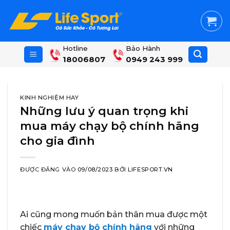
Skip
to
content
Hotline
Bảo Hành
18006807
0949 243 999
KINH NGHIỆM HAY
Những lưu ý quan trọng khi
mua máy chạy bộ chính hãng
cho gia đình
ĐƯỢC ĐĂNG VÀO
09/08/2023
BỞI
LIFESPORT.VN
Ai cũng mong muốn bản thân mua được một
chiếc
máy chạy bộ chính hãng
với những