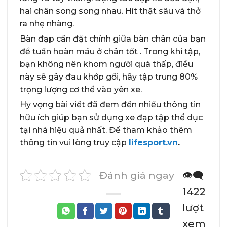
hai chân song song nhau. Hít thật sâu và thở
ra nhẹ nhàng.
Bàn đạp cần đặt chính giữa bàn chân của bạn
để tuần hoàn máu ở chân tốt . Trong khi tập,
bạn không nên khom người quá thấp, điều
này sẽ gây đau khớp gối, hãy tập trung 80%
trọng lượng cơ thể vào yên xe.
Hy vọng bài viết đã đem đến nhiều thông tin
hữu ích giúp bạn sử dụng xe đạp tập thể dục
tại nhà hiệu quả nhất. Để tham khảo thêm
thông tin vui lòng truy cập
lifesport.vn
.
Đánh giá ngay
👁️‍🗨️
1422
lượt
xem