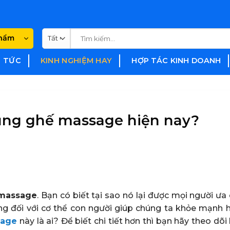
Tìm
phẩm
kiếm:
N TỨC
KINH NGHIỆM HAY
HỢP TÁC KINH DOANH
ụng ghế massage hiện nay?
massage
. Bạn có biết tại sao nó lại được mọi người ư
ng đối với cơ thể con người giúp chúng ta khỏe mạnh 
sage
này là ai? Để biết chi tiết hơn thì bạn hãy theo dõi 