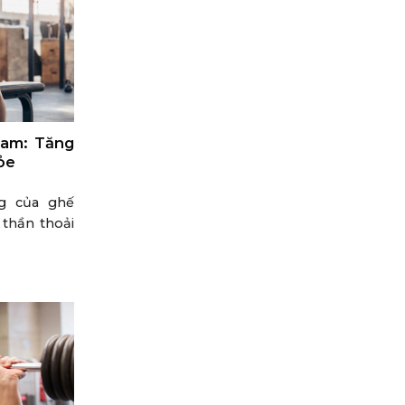
Nam: Tăng
ỏe
ng của ghế
thần thoải