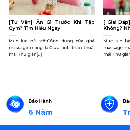
[Tư Vấn] Ăn Gì Trước Khi Tập
[ Giải Đá
Gym? Tìm Hiểu Ngay
Không? Nh
Mục lục bài viếtCông dụng của ghế
Mục lục bà
massage mang lạiGiúp tinh thần thoải
massage man
mái Thư giãn[...]
mái Thư giãn[
Bảo Hành
Bả
6 Năm
T