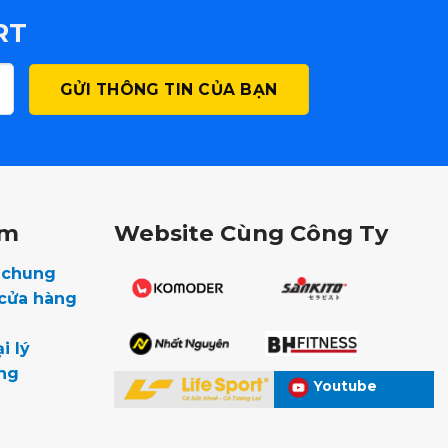
RT
êm
Website Cùng Công Ty
u chung
 cửa hàng
i lý
ng
Youtube