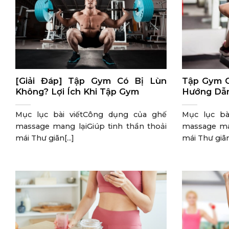
[Giải Đáp] Tập Gym Có Bị Lùn
Tập Gym C
Không? Lợi Ích Khi Tập Gym
Hướng Dẫn
Mục lục bài viếtCông dụng của ghế
Mục lục bà
massage mang lạiGiúp tinh thần thoải
massage man
mái Thư giãn[...]
mái Thư giãn[