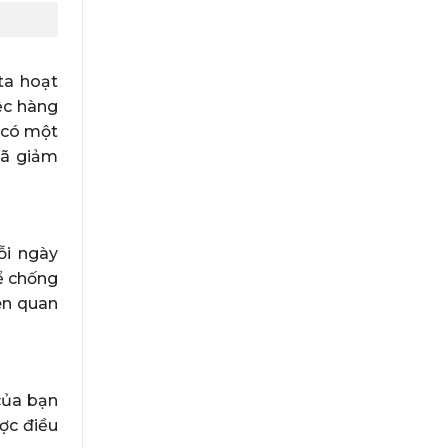
ta hoạt
ệc hàng
i có một
đã giảm
ỗi ngày
ể chống
iên quan
của bạn
ợc điều