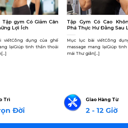
p] Tập gym Có Giảm Cân
Tập Gym Có Cao Khô
ững Lợi Ích
Phá Thực Hư Đằng Sau 
i viếtCông dụng của ghế
Mục lục bài viếtCông dụ
g lạiGiúp tinh thần thoải
massage mang lạiGiúp tinh 
...]
mái Thư giãn[...]
o Trì
Giao Hàng Từ
rọn Đời
2 - 12 Giờ