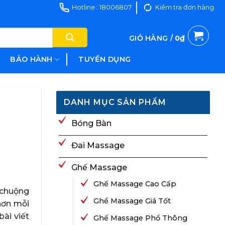
Hotline : 18006807
Kiểm tra đơn hàng
GIỎ HÀNG /
0
₫
BẢO HÀNH
TUYỂN DỤNG
DANH MỤC SẢN PHẨM
Bóng Bàn
Đai Massage
Ghế Massage
Ghế Massage Cao Cấp
a chuộng
Ghế Massage Giá Tốt
hơn mỗi
bài viết
Ghế Massage Phổ Thông