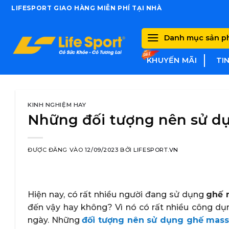
Skip
LIFESPORT GIAO HÀNG MIỄN PHÍ TẠI NHÀ
to
content
Danh mục sản 
KHUYẾN MÃI
TI
KINH NGHIỆM HAY
Những đối tượng nên sử d
ĐƯỢC ĐĂNG VÀO
12/09/2023
BỞI
LIFESPORT.VN
Hiện nay, có rất nhiều người đang sử dụng
ghế 
đến vậy hay không? Vì nó có rất nhiều công dụ
ngày. Những
đối tượng nên sử dụng ghế mas