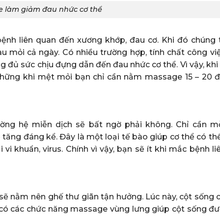
 làm giảm đau nhức cơ thể
ệnh liên quan đến xương khớp, đau cơ. Khi đó chúng 
u mỏi cả ngày. Có nhiều trường hợp, tính chất công vi
g đủ sức chịu đựng dẫn đến đau nhức cơ thể. Vì vậy, kh
 những khi mệt mỏi bạn chỉ cần nằm massage 15 – 20 
ờng hệ miễn dịch sẽ bất ngờ phải không. Chỉ cần m
tăng đáng kể. Đây là một loại tế bào giúp cơ thể có th
i vi khuẩn, virus. Chính vì vậy, bạn sẽ ít khi mắc bệnh l
 sẽ nằm nên ghế thư giãn tận hưởng. Lúc này, cột sống 
ẽ có các chức năng massage vùng lưng giúp cột sống đư