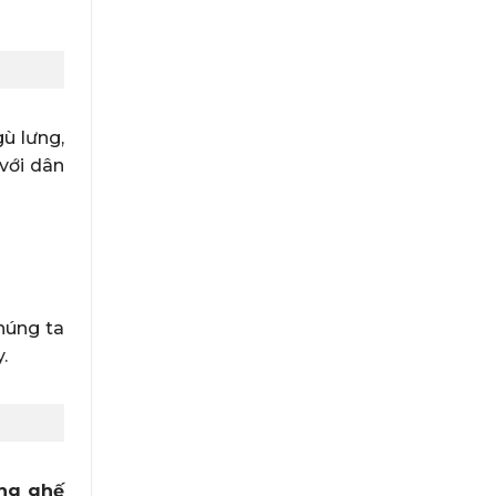
ù lưng,
 với dân
húng ta
.
ng ghế