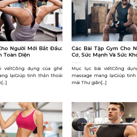
ho Người Mới Bắt Đầu:
Các Bài Tập Gym Cho 
 Toàn Diện
Cơ, Sức Mạnh Và Sức Kh
i viếtCông dụng của ghế
Mục lục bài viếtCông dụ
g lạiGiúp tinh thần thoải
massage mang lạiGiúp tinh 
...]
mái Thư giãn[...]