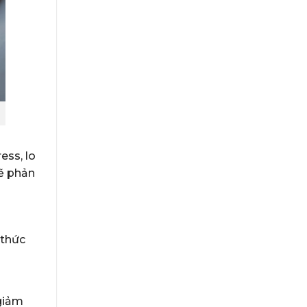
ess, lo
sẽ phản
 thức
 giảm