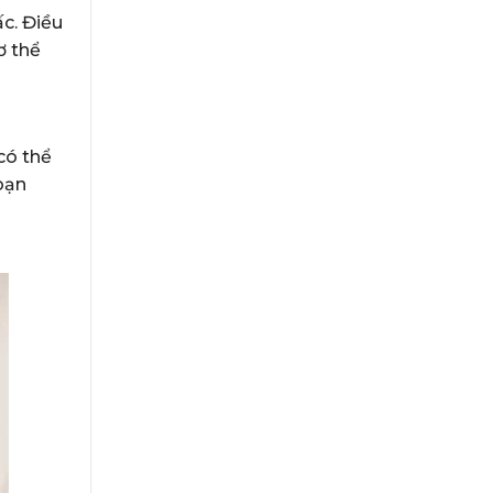
ấc. Điều
ơ thể
có thể
oạn