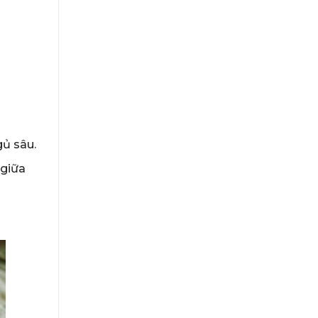
gủ sâu.
 giữa