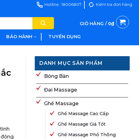
Hotline : 18006807
Kiểm tra đơn hàng
GIỎ HÀNG /
0
₫
BẢO HÀNH
TUYỂN DỤNG
DANH MỤC SẢN PHẨM
hắc
Bóng Bàn
Đai Massage
Ghế Massage
Ghế Massage Cao Cấp
Ghế Massage Giá Tốt
tình
Ghế Massage Phổ Thông
c động