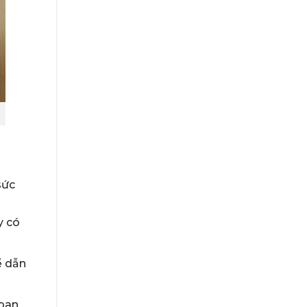
sức
y có
ể dẫn
 ban