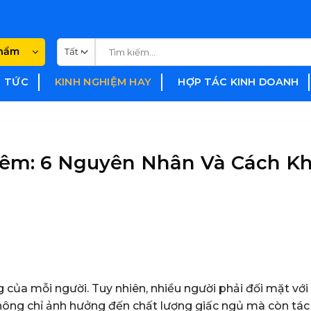
Tìm
phẩm
kiếm:
N TỨC
KINH NGHIỆM HAY
HỢP TÁC KINH DOANH
Đêm: 6 Nguyên Nhân Và Cách K
của mỗi người. Tuy nhiên, nhiều người phải đối mặt với 
không chỉ ảnh hưởng đến chất lượng giấc ngủ mà còn tá