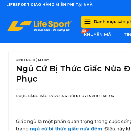
Skip
LIFESPORT GIAO HÀNG MIỄN PHÍ TẠI NHÀ
to
content
Danh mục sản 
KHUYẾN MÃI
TI
KINH NGHIỆM HAY
Ngủ Cứ Bị Thức Giấc Nửa 
Phục
ĐƯỢC ĐĂNG VÀO
17/12/2024
BỞI
NGUYENPHUHAI1994
Giấc ngủ là một phần quan trọng trong cuộc sống 
trạng
ngủ cứ bị thức giấc nửa đêm
. Điều này 