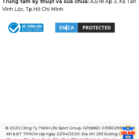
Trung tâm kỹ thuật và sửa chữa:
A3/18 Ấp 3, Xã Tân
Vĩnh Lộc, Tp.Hồ Chí Minh
© 2020.Công Ty TNHH Life Sport Group. GPĐKKD: 0316102985 do sở
KH & ĐT TPHCM cấp ngày 22/04/2020. Địa chỉ: 263 Đường Gò Dầu,