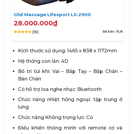
Ghế Massage Lifesport LS-2900
28.000.000
₫
(16)
Đã bán: 16,1k
4.63
16
trên
5 dựa trên
đánh giá
Kích thước sử dụng: 1465 x 838 x 1172mm
Hệ thống con lăn: 4D
Bố trí túi khí: Vai – Bắp Tay – Bắp Chân –
Bàn Chân
Có hỗ trợ loa nghe nhạc: Bluetooth
Chức năng nhiệt hồng ngoại: tập trung ở
lưng
Chức năng Không trọng lực: Có
Điều khiển thông minh với remote cơ và