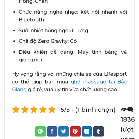
Hông, Chân
Chức năng nghe nhạc: kết nối nhanh với
Bluetooth
Sưởi nhiệt hồng ngoại: Lưng
Chế độ Zero Gravity: Có
Điều khiển dễ dàng: Máy tính bảng và
giọng nói
Hy vọng rằng với những chia sẻ của Lifesport
có thể giúp bạn mua
ghế massage tại Bắc
Giang
giá rẻ, vừa uy tín vừa chất lượng cao!
5/5 - (1 bình chọn)
👁️‍🗨️
1836
lượt