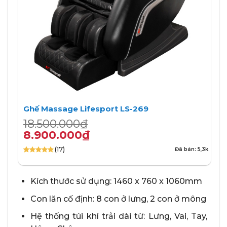
Ghế Massage Lifesport LS-269
Giá
Giá
18.500.000
₫
gốc
hiện
8.900.000
₫
là:
tại
(17)
Đã bán: 5,3k
18.500.000₫.
là:
4.88
17
trên 5
8.900.000₫.
dựa trên
đánh giá
Kích thước sử dụng: 1460 x 760 x 1060mm
Con lăn cố định: 8 con ở lưng, 2 con ở mông
Hệ thống túi khí trải dài từ: Lưng, Vai, Tay,