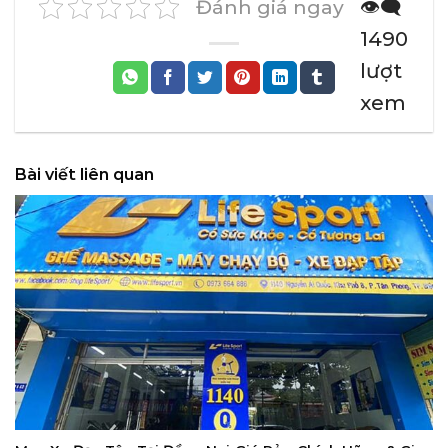
Đánh giá ngay
👁️‍🗨️
1490
lượt
xem
Bài viết liên quan