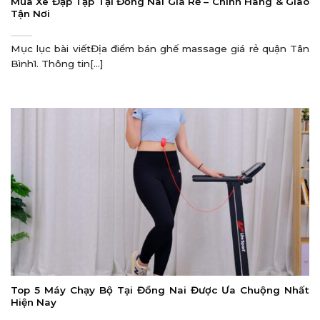
Mua Xe Đạp Tập Tại Đồng Nai Giá Rẻ – Chính Hãng & Giao
Tận Nơi
Mục lục bài viếtĐịa điểm bán ghế massage giá rẻ quận Tân
Bình1. Thông tin[...]
Top 5 Máy Chạy Bộ Tại Đồng Nai Được Ưa Chuộng Nhất
Hiện Nay