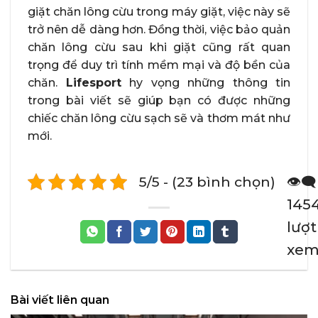
giặt chăn lông cừu trong máy giặt, việc này sẽ
trở nên dễ dàng hơn. Đồng thời, việc bảo quản
chăn lông cừu sau khi giặt cũng rất quan
trọng để duy trì tính mềm mại và độ bền của
chăn.
Lifesport
hy vọng những thông tin
trong bài viết sẽ giúp bạn có được những
chiếc chăn lông cừu sạch sẽ và thơm mát như
mới.
5/5 - (23 bình chọn)
👁️‍🗨️
145
lượt
xe
Bài viết liên quan