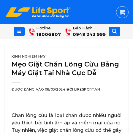
Skip
to
content
Hotline
Bảo Hành
18006807
0949 243 999
KINH NGHIỆM HAY
Mẹo Giặt Chăn Lông Cừu Bằng
Máy Giặt Tại Nhà Cực Dễ
ĐƯỢC ĐĂNG VÀO
08/03/2024
BỞI
LIFESPORT.VN
Chăn lông cừu là loại chăn được nhiều người
yêu thích bởi tính ấm áp và mềm mại của nó.
Tuy nhiên, việc giặt chăn lông cừu có thể gây