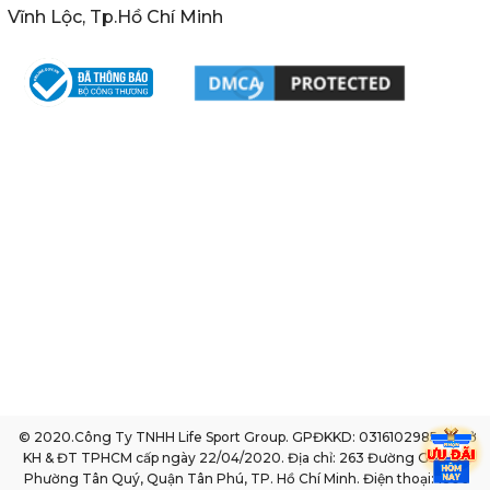
Vĩnh Lộc, Tp.Hồ Chí Minh
© 2020.Công Ty TNHH Life Sport Group. GPĐKKD: 0316102985 do sở
KH & ĐT TPHCM cấp ngày 22/04/2020. Địa chỉ: 263 Đường Gò Dầu,
Phường Tân Quý, Quận Tân Phú, TP. Hồ Chí Minh. Điện thoại: 1800