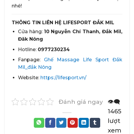
nhé!
THÔNG TIN LIÊN HỆ LIFESPORT ĐẮK MIL
Cửa hàng:
10 Nguyễn Chí Thanh, Đắk Mil,
Đăk Nông
Hotline:
0977230234
Fanpage:
Ghế Massage Life Sport Đắk
Mil_đắk Nông
Website:
https://lifesport.vn/
Đánh giá ngay
👁️‍🗨️
1465
lượt
xem