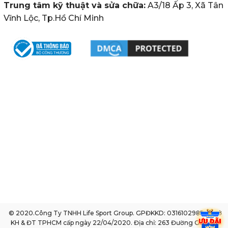
Trung tâm kỹ thuật và sửa chữa:
A3/18 Ấp 3, Xã Tân
Vĩnh Lộc, Tp.Hồ Chí Minh
© 2020.Công Ty TNHH Life Sport Group. GPĐKKD: 0316102985 do sở
KH & ĐT TPHCM cấp ngày 22/04/2020. Địa chỉ: 263 Đường Gò Dầu,