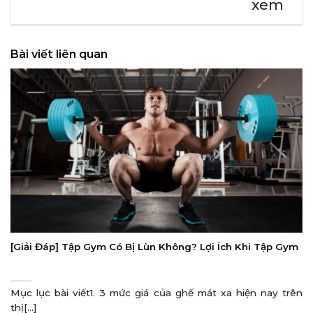
xem
Bài viết liên quan
[Giải Đáp] Tập Gym Có Bị Lùn Không? Lợi Ích Khi Tập Gym
Mục lục bài viết1. 3 mức giá của ghế mát xa hiện nay trên
thị[...]