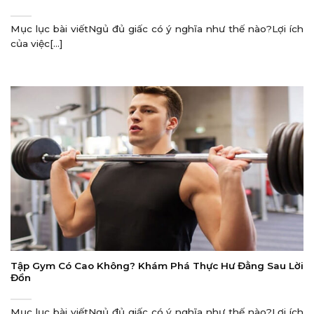
Mục lục bài viếtNgủ đủ giấc có ý nghĩa như thế nào?Lợi ích
của việc[...]
Tập Gym Có Cao Không? Khám Phá Thực Hư Đằng Sau Lời
Đồn
Mục lục bài viếtNgủ đủ giấc có ý nghĩa như thế nào?Lợi ích