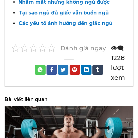
Nhắm mắt nhưng không ngủ được
Tại sao ngủ đủ giấc vẫn buồn ngủ
Các yếu tố ảnh hưởng đến giấc ngủ
Đánh giá ngay
👁️‍🗨️
1228
lượt
xem
Bài viết liên quan